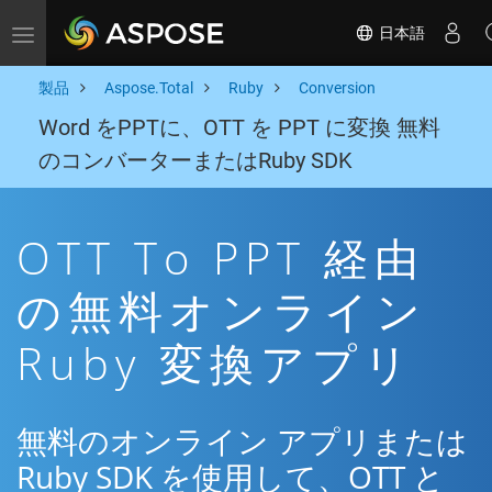
日本語
Toggle navigation
製品
Aspose.Total
Ruby
Conversion
Word をPPTに、OTT を PPT に変換 無料
のコンバーターまたはRuby SDK
OTT To PPT 経由
の無料オンライン
Ruby 変換アプリ
無料のオンライン アプリまたは
Ruby SDK を使用して、OTT と