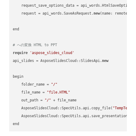
    request_save_options_data = api_words.HtmlSaveOptions
    request = api_words.SaveAsRequest.
new
(name: remote_nam
end

# への変換 HTML to PPT
require
'aspose_slides_cloud'
api_slides = AsposeSlidesCloud::SlidesApi.
new
begin

    folder_name = 
"/"
    file_name = 
"file.HTML"
    out_path = 
"/"
 + file_name

    AsposeSlidesCloud::SpecUtils.api.copy_file(
"TempTests
    AsposeSlidesCloud::SpecUtils.api.save_presentation(fi