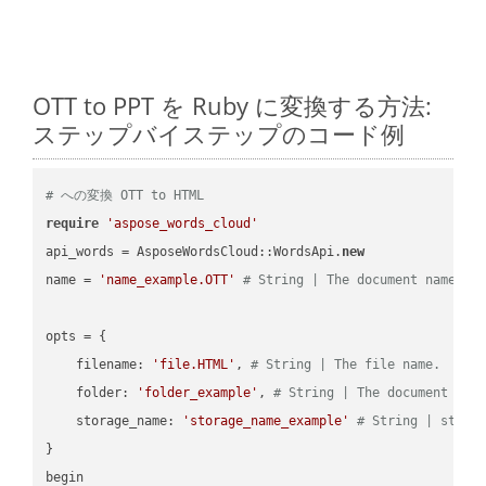
OTT to PPT を Ruby に変換する方法:
ステップバイステップのコード例
# への変換 OTT to HTML
require
'aspose_words_cloud'
api_words = AsposeWordsCloud::WordsApi.
new
name = 
'name_example.OTT'
# String | The document name.
opts = { 

    filename: 
'file.HTML'
, 
# String | The file name.
    folder: 
'folder_example'
, 
# String | The document fol
    storage_name: 
'storage_name_example'
# String | stora
}

begin
