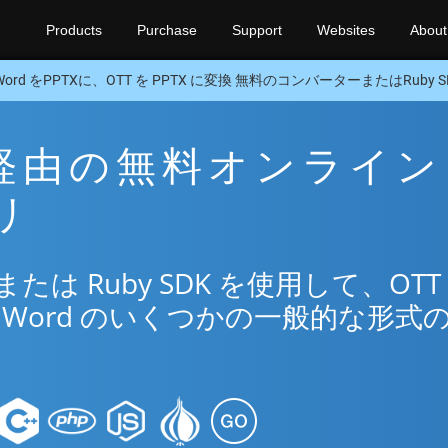
Products
Purchase
Support
Websites
About
Word をPPTXに、OTT を PPTX に変換 無料のコンバーターまたはRuby S
TX 経由の無料オンライン
リ
は Ruby SDK を使用して、OTT
Word のいくつかの一般的な形式