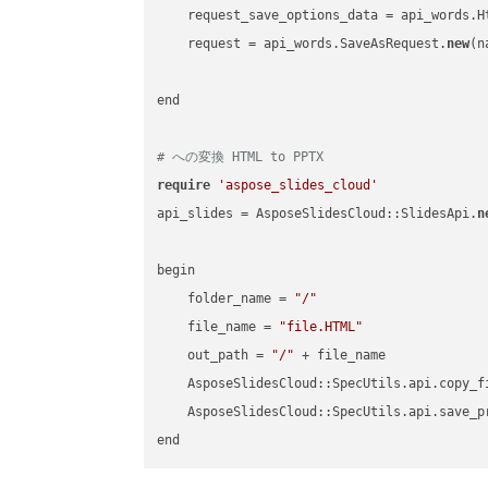
    request_save_options_data = api_words.H
    request = api_words.SaveAsRequest.
new
(n
end

# への変換 HTML to PPTX
require
'aspose_slides_cloud'
api_slides = AsposeSlidesCloud::SlidesApi.
n
begin

    folder_name = 
"/"
    file_name = 
"file.HTML"
    out_path = 
"/"
 + file_name

    AsposeSlidesCloud::SpecUtils.api.copy_f
    AsposeSlidesCloud::SpecUtils.api.save_p