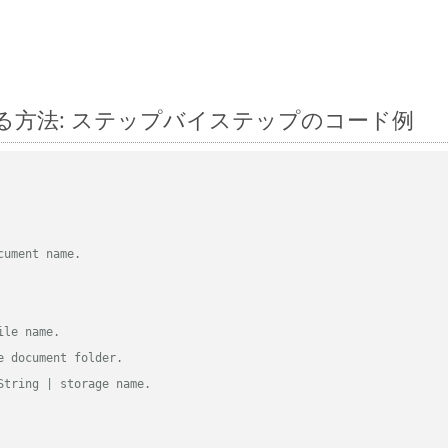
 に変換する方法: ステップバイステップのコード例
cument name.
ile name.
e document folder.
String | storage name.