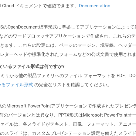
al Cloud ドキュメントで確認できます。
Documentation
.
ISのOpenDocument標準形式に準拠してアプリケーションに
 Writerなどのワードプロセッサアプリケーションで作成され、これ
きます。これらの設定には、ページのマージン、境界線、ヘッダ
レターヘッドや標準化されたフォームなどの公式文書で使用され
ポートされているファイル形式は何ですか?
製品ファミリから他の製品ファミリへのファイル フォーマットを PDF、DOCX、
いるファイル形式
の完全なリストを確認してください。
Microsoft PowerPointアプリケーションで作成されたプ
バージョンとは異なり、PPTX形式はMicrosoft PowerPoi
ァイルは、各スライドがテキスト、画像、フォーマット、アニメ
のスライドは、カスタムプレゼンテーション設定を備えたスライ