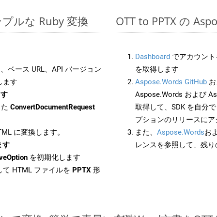
のシンプルな Ruby 変換
OTT to PPTX の A
Dashboard
でアカウントを
ベース URL、API バージョン
を取得します
します
Aspose.Words GitHub
お
ます
Aspose.Words および As
した
ConvertDocumentRequest
取得して、SDK を自分
プションのリリースにア
HTML に変換します。
また、
Aspose.Words
お
ます
レンスを参照して、残り
veOption
を初期化します
て HTML ファイルを
PPTX
形