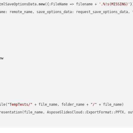
tmlSaveOptionsData.
new
({:FileName => filename + 
'.%!s(MISSING)'
})
ame: remote_name, save_options_data: request_save_options_data, f
ew
ile(
"TempTests/"
 + file_name, folder_name + 
"/"
 + file_name)

resentation(file_name, AsposeSlidesCloud::ExportFormat::PPTX, ou