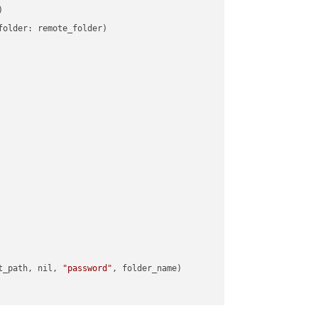


older: remote_folder)   

t_path, nil, 
"password"
, folder_name)
