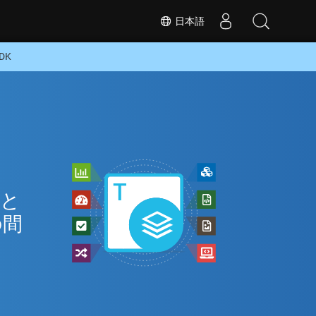
日本語
DK
 と
の間