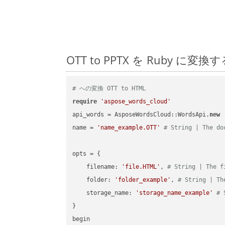
OTT to PPTX を Ruby
# への変換 OTT to HTML
require
'aspose_words_cloud'
api_words = AsposeWordsCloud::WordsApi.
new
name = 
'name_example.OTT'
# String | The do
opts = { 

    filename: 
'file.HTML'
, 
# String | The f
    folder: 
'folder_example'
, 
# String | Th
    storage_name: 
'storage_name_example'
# 
}

begin
