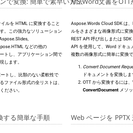
ラインで変換: 簡単で素早い方法
MS Word文書を
s ファイルを HTML に変換すること
Aspose.Words Cloud S
す。この強力なソリューション
ルをさまざまな画像形式に変
Aspose.Slides,
REST API 呼び出しまたは SDK
D, Aspose.HTML などの他の
API を使用して、Word ドキュメ
合をサポートし、アプリケーション間で
複数の画像形式に簡単に変換
現します。
Convert Document Reque
ドキュメントを変換しま
をサポートし、比類のない柔軟性で
OTT から変換するには、W
るファイル形式の全リストは、
ConvertDocument
メソッ
ください。
に変換する簡単な手順
Web ページを PP