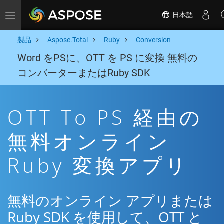
日本語
Toggle navigation
製品
Aspose.Total
Ruby
Conversion
Word をPSに、OTT を PS に変換 無料の
コンバーターまたはRuby SDK
OTT To PS 経由の
無料オンライン
Ruby 変換アプリ
無料のオンライン アプリまたは
Ruby SDK を使用して、OTT と