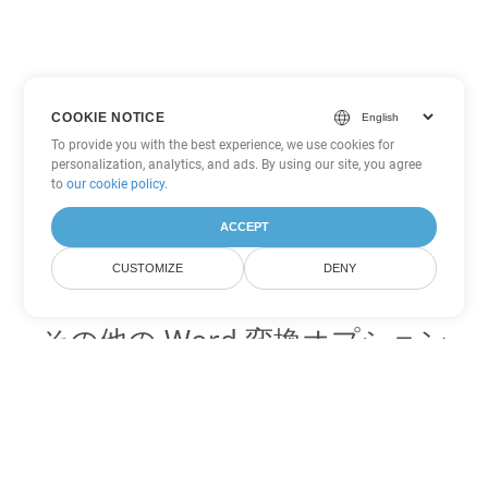
COOKIE NOTICE
To provide you with the best experience, we use cookies for
personalization, analytics, and ads. By using our site, you agree
to
our cookie policy
.
ACCEPT
CUSTOMIZE
DENY
その他の Word 変換オプション
OTT を DOC に変換
DOC:
Microsoft Word Binary Format
OTT を DOT に変換