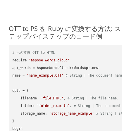
OTT to PS を Ruby に変換する方法: ス
テップバイステップのコード例
# への変換 OTT to HTML
require
'aspose_words_cloud'
api_words = AsposeWordsCloud::WordsApi.
new
name = 
'name_example.OTT'
# String | The document name.
opts = { 

    filename: 
'file.HTML'
, 
# String | The file name.
    folder: 
'folder_example'
, 
# String | The document fol
    storage_name: 
'storage_name_example'
# String | stora
}

begin
