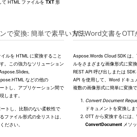
て HTML ファイルを
TXT
形
ラインで変換: 簡単で素早い方法
MS Word文書を
s ファイルを HTML に変換すること
Aspose.Words Cloud S
す。この強力なソリューション
ルをさまざまな画像形式に変
Aspose.Slides,
REST API 呼び出しまたは SDK
D, Aspose.HTML などの他の
API を使用して、Word ドキュメ
合をサポートし、アプリケーション間で
複数の画像形式に簡単に変換
現します。
Convert Document Reque
ドキュメントを変換しま
をサポートし、比類のない柔軟性で
OTT から変換するには、W
るファイル形式の全リストは、
ConvertDocument
メソッ
ください。