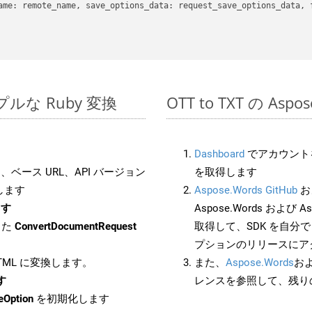
ame: remote_name, save_options_data: request_save_options_data, f
シンプルな Ruby 変換
OTT to TXT の As
Dashboard
でアカウントを
ベース URL、API バージョン
を取得します
します
Aspose.Words GitHub
お
ます
Aspose.Words および As
した
ConvertDocumentRequest
取得して、SDK を自分
プションのリリースにア
HTML に変換します。
また、
Aspose.Words
お
す
レンスを参照して、残り
eOption
を初期化します