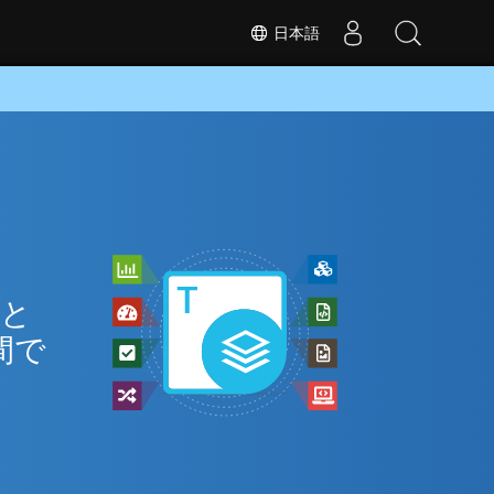
日本語
 と
間で