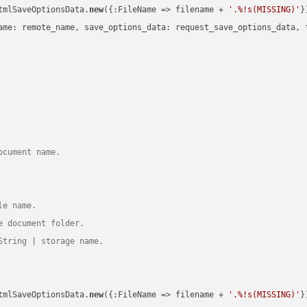
tmlSaveOptionsData.
new
({:FileName => filename + 
'.%!s(MISSING)'
})
ame: remote_name, save_options_data: request_save_options_data, f
ocument name.
le name.
e document folder.
String | storage name.
tmlSaveOptionsData.
new
({:FileName => filename + 
'.%!s(MISSING)'
})