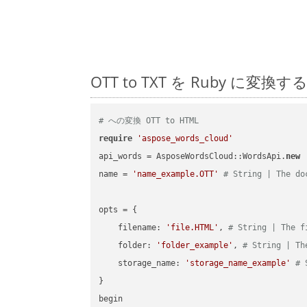
OTT to TXT を Ruby 
# への変換 OTT to HTML
require
'aspose_words_cloud'
api_words = AsposeWordsCloud::WordsApi.
new
name = 
'name_example.OTT'
# String | The do
opts = { 

    filename: 
'file.HTML'
, 
# String | The f
    folder: 
'folder_example'
, 
# String | Th
    storage_name: 
'storage_name_example'
# 
}

begin
