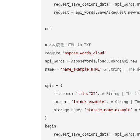
    request_save_options_data = api_words.H
    request = api_words.SaveAsRequest.
new
(n
end

# への変換 HTML to TXT
require
'aspose_words_cloud'
api_words = AsposeWordsCloud::WordsApi.
new
name = 
'name_example.HTML'
# String | The d
opts = { 

    filename: 
'file.TXT'
, 
# String | The fi
    folder: 
'folder_example'
, 
# String | Th
    storage_name: 
'storage_name_example'
# 
}

begin

    request_save_options_data = api_words.H