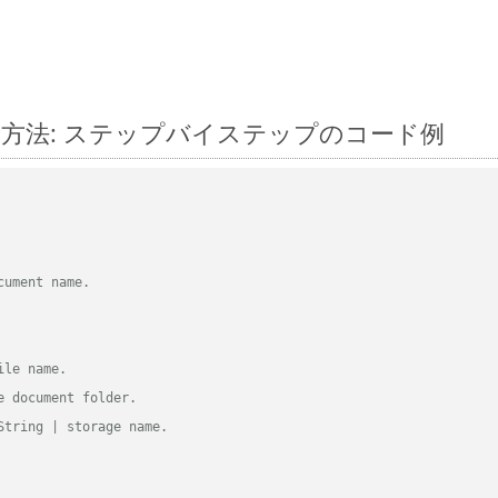
に変換する方法: ステップバイステップのコード例
cument name.
ile name.
e document folder.
String | storage name.