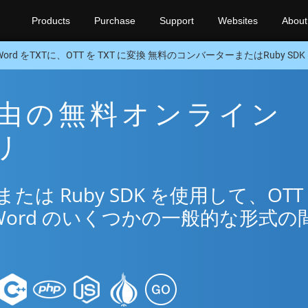
Products
Purchase
Support
Websites
About
Word をTXTに、OTT を TXT に変換 無料のコンバーターまたはRuby SDK
T 経由の無料オンライン
リ
は Ruby SDK を使用して、OTT
Word のいくつかの一般的な形式の