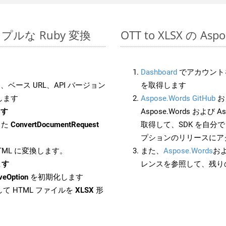
のシンプルな Ruby 変換
OTT to XLSX の A
Dashboard
でアカウントを
ベース URL、API バージョン
を取得します
します
Aspose.Words GitHub
お
ます
Aspose.Words および As
した
ConvertDocumentRequest
取得して、SDK を自分
プションのリリースにア
HTML に変換します。
また、
Aspose.Words
お
ます
レンスを参照して、残り
veOption
を初期化します
て HTML ファイルを
XLSX
形