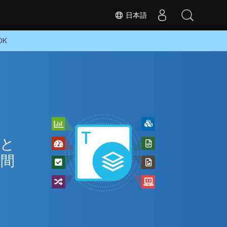
日本語
DK
 と
の間