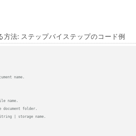
 に変換する方法: ステップバイステップのコード例
cument name.
ile name.
e document folder.
String | storage name.