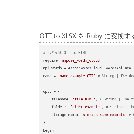
OTT to XLSX を Ruby
# への変換 OTT to HTML
require
'aspose_words_cloud'
api_words = AsposeWordsCloud::WordsApi.
new
name = 
'name_example.OTT'
# String | The do
opts = { 

    filename: 
'file.HTML'
, 
# String | The f
    folder: 
'folder_example'
, 
# String | Th
    storage_name: 
'storage_name_example'
# 
}

begin
