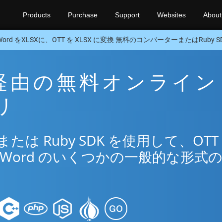
Products
Purchase
Support
Websites
About
Word をXLSXに、OTT を XLSX に変換 無料のコンバーターまたはRuby S
SX 経由の無料オンライン
リ
は Ruby SDK を使用して、OTT
Word のいくつかの一般的な形式