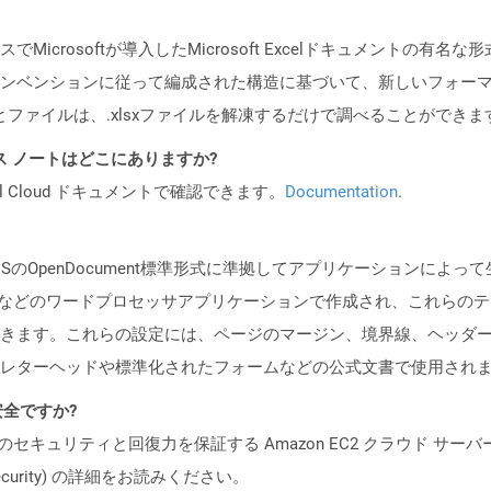
7のリリースでMicrosoftが導入したMicrosoft Excelドキュメントの
ンベンションに従って編成された構造に基づいて、新しいフォーマ
とファイルは、.xlsxファイルを解凍するだけで調べることができま
PI リリース ノートはどこにありますか?
al Cloud ドキュメントで確認できます。
Documentation
.
ISのOpenDocument標準形式に準拠してアプリケーションに
 Writerなどのワードプロセッサアプリケーションで作成され、これ
きます。これらの設定には、ページのマージン、境界線、ヘッダ
レターヘッドや標準化されたフォームなどの公式文書で使用され
も安全ですか?
ビスのセキュリティと回復力を保証する Amazon EC2 クラウド サーバ
oud/security) の詳細をお読みください。