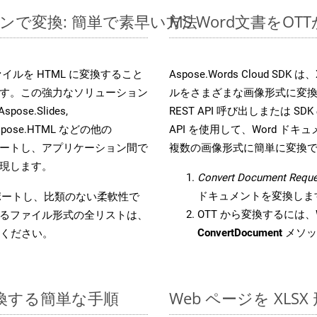
ラインで変換: 簡単で素早い方法
MS Word文書を
s ファイルを HTML に変換すること
Aspose.Words Cloud S
す。この強力なソリューション
ルをさまざまな画像形式に変
Aspose.Slides,
REST API 呼び出しまたは SDK
D, Aspose.HTML などの他の
API を使用して、Word ドキュメ
合をサポートし、アプリケーション間で
複数の画像形式に簡単に変換
現します。
Convert Document Reque
ドキュメントを変換しま
をサポートし、比類のない柔軟性で
OTT から変換するには、W
るファイル形式の全リストは、
ConvertDocument
メソッ
ください。
に変換する簡単な手順
Web ページを XL