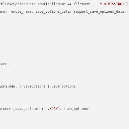
tmlSaveOptionsData.
new
({:FileName => filename + 
'.%!s(MISSING)'
})
ame: remote_name, save_options_data: request_save_options_data, f
name.
ions.
new
, 
# SaveOptions | Save options.
ocument_save_as(name + 
".XLSX"
, save_options)
