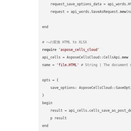
    request_save_options_data = api_words.H
    request = api_words.SaveAsRequest.
new
(n
end

# への変換 HTML to XLSX
require
'aspose_cells_cloud'
api_cells = AsposeCellsCloud::CellsApi.
new
name = 
'file.HTML'
# String | The document 
opts = { 

    save_options: AsposeCellsCloud::SaveOpt
}

begin

    result = api_cells.cells_save_as_post_d
    p result
