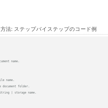
に変換する方法: ステップバイステップのコード例
cument name.
ile name.
e document folder.
String | storage name.