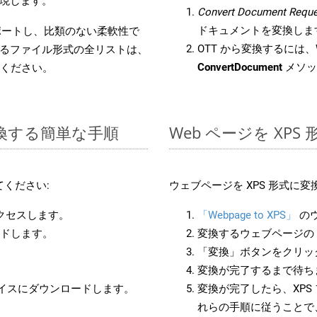
現します。
Convert Document Reque
ドキュメントを変換しま
をサポートし、比類のない柔軟性で
OTT から変換するには、W
るファイル形式の全リストは、
ConvertDocument
メソッ
ください。
に変換する簡単な手順
Web ページを XP
ください:
ウェブページを XPS 形式に
アクセスします。
「Webpage to XPS」
の
ードします。
変換するウェブページの 
「変換」ボタンをクリッ
変換が完了するまで待ち
バイスにダウンロードします。
変換が完了したら、XPS
れらの手順に従うことで、