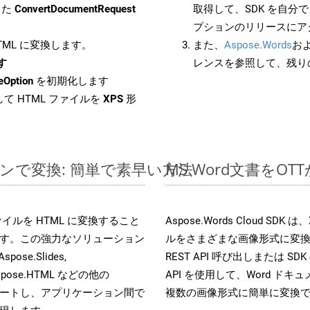
した
ConvertDocumentRequest
取得して、SDK を自分
プションのリリースにア
HTML に変換します。
また、
Aspose.Words
お
す
レンスを参照して、残り
eOption
を初期化します
て HTML ファイルを
XPS
形
ラインで変換: 簡単で素早い方法
MS Word文書を
s ファイルを HTML に変換すること
Aspose.Words Cloud S
す。この強力なソリューション
ルをさまざまな画像形式に変
Aspose.Slides,
REST API 呼び出しまたは SDK
D, Aspose.HTML などの他の
API を使用して、Word ドキュメ
合をサポートし、アプリケーション間で
複数の画像形式に簡単に変換