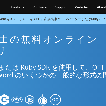
Products
Purchase
Support
Websites
About
Word をXPSに、OTT を XPS に変換 無料のコンバーターまたはRuby SDK
S 経由の無料オンライン
リ
は Ruby SDK を使用して、OTT
Word のいくつかの一般的な形式の