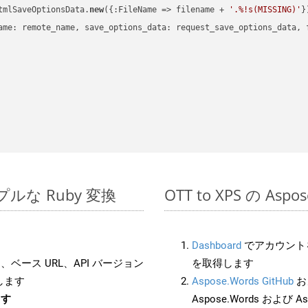
tmlSaveOptionsData.
new
({:FileName => filename + 
'.%!s(MISSING)'
})
ame: remote_name, save_options_data: request_save_options_data, f
シンプルな Ruby 変換
OTT to XPS の As
Dashboard
でアカウントを
ベース URL、API バージョン
を取得します
します
Aspose.Words GitHub
お
ます
Aspose.Words および As