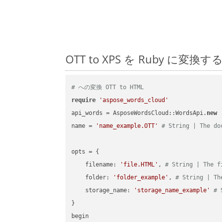
OTT to XPS を Ruby 
# への変換 OTT to HTML
require
'aspose_words_cloud'
api_words = AsposeWordsCloud::WordsApi.
new
name = 
'name_example.OTT'
# String | The do
opts = { 

    filename: 
'file.HTML'
, 
# String | The f
    folder: 
'folder_example'
, 
# String | Th
    storage_name: 
'storage_name_example'
# 
}

begin
