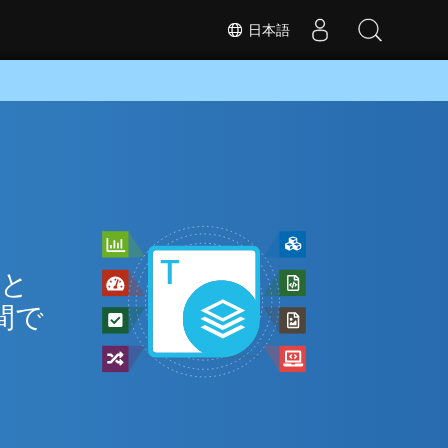
日本語
 と
間で