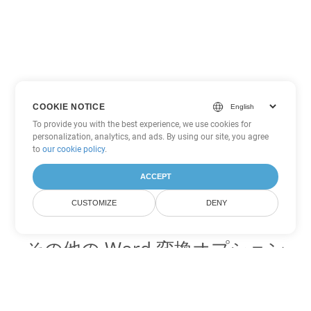
COOKIE NOTICE
To provide you with the best experience, we use cookies for
personalization, analytics, and ads. By using our site, you agree
to
our cookie policy
.
ACCEPT
CUSTOMIZE
DENY
その他の Word 変換オプション
PDF を DOC に変換
DOC:
Microsoft Word Binary Format