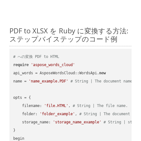
PDF to XLSX を Ruby に変換する方法:
ステップバイステップのコード例
# への変換 PDF to HTML
require
'aspose_words_cloud'
api_words = AsposeWordsCloud::WordsApi.
new
name = 
'name_example.PDF'
# String | The document name.
opts = { 

    filename: 
'file.HTML'
, 
# String | The file name.
    folder: 
'folder_example'
, 
# String | The document fol
    storage_name: 
'storage_name_example'
# String | stora
}

begin
