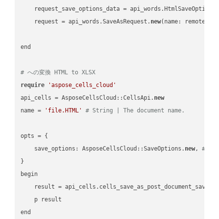
    request_save_options_data = api_words.HtmlSaveOptions
    request = api_words.SaveAsRequest.
new
(name: remote_nam
end

# への変換 HTML to XLSX
require
'aspose_cells_cloud'
api_cells = AsposeCellsCloud::CellsApi.
new
name = 
'file.HTML'
# String | The document name.
opts = { 

    save_options: AsposeCellsCloud::SaveOptions.
new
, 
# Sa
}

begin

    result = api_cells.cells_save_as_post_document_save_a
    p result
