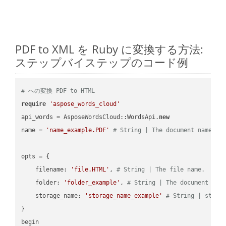
PDF to XML を Ruby に変換する方法:
ステップバイステップのコード例
# への変換 PDF to HTML
require
'aspose_words_cloud'
api_words = AsposeWordsCloud::WordsApi.
new
name = 
'name_example.PDF'
# String | The document name.
opts = { 

    filename: 
'file.HTML'
, 
# String | The file name.
    folder: 
'folder_example'
, 
# String | The document fol
    storage_name: 
'storage_name_example'
# String | stora
}

begin
