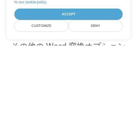
to
our cookie policy
.
ACCEPT
CUSTOMIZE
DENY
その他の Word 変換オプション
PDF を DOC に変換
DOC:
Microsoft Word Binary Format
PDF を DOT に変換
DOT:
Microsoft Word Template Files
PDF を DOCX に変換
DOCX:
Office 2007+ Word Document
PDF を DOCM に変換