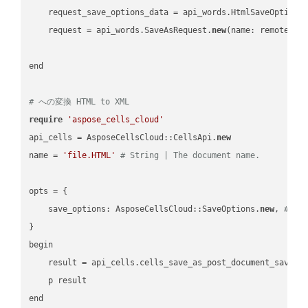
    request_save_options_data = api_words.HtmlSaveOptions
    request = api_words.SaveAsRequest.
new
(name: remote_nam
end

# への変換 HTML to XML
require
'aspose_cells_cloud'
api_cells = AsposeCellsCloud::CellsApi.
new
name = 
'file.HTML'
# String | The document name.
opts = { 

    save_options: AsposeCellsCloud::SaveOptions.
new
, 
# Sa
}

begin

    result = api_cells.cells_save_as_post_document_save_a
    p result
