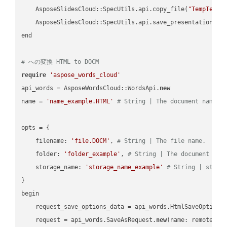
    AsposeSlidesCloud::SpecUtils.api.copy_file(
"TempTests
    AsposeSlidesCloud::SpecUtils.api.save_presentation(fi
end

# への変換 HTML to DOCM
require
'aspose_words_cloud'
api_words = AsposeWordsCloud::WordsApi.
new
name = 
'name_example.HTML'
# String | The document name.
opts = { 

    filename: 
'file.DOCM'
, 
# String | The file name.
    folder: 
'folder_example'
, 
# String | The document fol
    storage_name: 
'storage_name_example'
# String | stora
}

begin

    request_save_options_data = api_words.HtmlSaveOptions
    request = api_words.SaveAsRequest.
new
(name: remote_nam