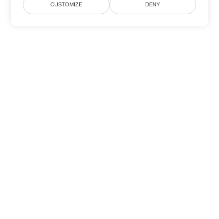
CUSTOMIZE
DENY
その他の PowerPoint 変換オプ
ション
PPSM を DOC に変換
DOC:
Microsoft Word Binary Format
PPSM を DOT に変換
DOT:
Microsoft Word Template Files
PPSM を DOCX に変換
DOCX:
Office 2007+ Word Document
PPSM を DOCM に変換