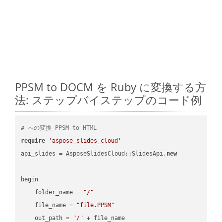
PPSM to DOCM を Ruby に変換する方
法: ステップバイステップのコード例
# への変換 PPSM to HTML
require
'aspose_slides_cloud'
api_slides = AsposeSlidesCloud::SlidesApi.
new
begin

    folder_name = 
"/"
    file_name = 
"file.PPSM"
    out_path = 
"/"
 + file_name
