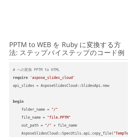
PPTM to WEB を Ruby に変換する方
法: ステップバイステップのコード例
# への変換 PPTM to HTML
require
'aspose_slides_cloud'
api_slides = AsposeSlidesCloud::SlidesApi.new

begin
    folder_name = 
"/"
    file_name = 
"file.PPTM"
    out_path = 
"/"
 + file_name

    AsposeSlidesCloud::SpecUtils.api.copy_file(
"TempTests