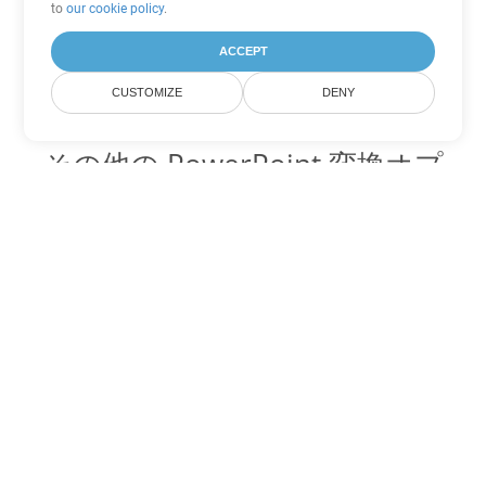
to
our cookie policy
.
ACCEPT
CUSTOMIZE
DENY
その他の PowerPoint 変換オプ
ション
PPTM を DOC に変換
DOC:
Microsoft Word Binary Format
PPTM を DOT に変換
DOT:
Microsoft Word Template Files
PPTM を DOCX に変換
DOCX:
Office 2007+ Word Document