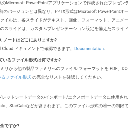
Microsoft PowerPointアプリケーションで作成されたプ
バージョンとは異なり、PPTX形式はMicrosoft PowerPoi
ァイルは、各スライドがテキスト、画像、フォーマット、アニメ
のスライドは、カスタムプレゼンテーション設定を備えたスライ
PI リリース ノートはどこにありますか?
al Cloud ドキュメントで確認できます。
Documentation
.
ポートされているファイル形式は何ですか?
製品ファミリから他の製品ファミリへのファイル フォーマットを PDF、DOCX、
いるファイル形式
の完全なリストを確認してください。
スプレッドシートデータのインポート/エクスポートデータに使用さ
nOffice Calc、StarCalcなどが含まれます。このファイル形式
安全ですか?