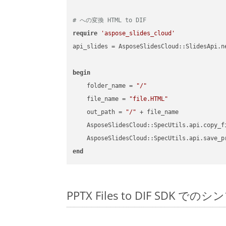
# への変換 HTML to DIF
require
'aspose_slides_cloud'
api_slides = AsposeSlidesCloud::SlidesApi.ne
begin
    folder_name = 
"/"
    file_name = 
"file.HTML"
    out_path = 
"/"
 + file_name

    AsposeSlidesCloud::SpecUtils.api.copy_f
    AsposeSlidesCloud::SpecUtils.api.save_p
end
PPTX Files to DIF SDK で