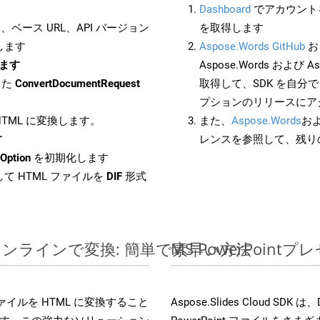
Dashboard
でアカウントを
ベース URL、API バージョン
を取得します
します
Aspose.Words GitHub
お
します
Aspose.Words および As
した
ConvertDocumentRequest
取得して、SDK を自分
プションのリリースにア
 HTML に変換します。
また、
Aspose.Words
お
す
レンスを参照して、残り
Option
を初期化します
て HTML ファイルを
DIF
形式
イルをオンラインで変換: 簡単で素早い方法
MS PowerPoi
es ファイルを HTML に変換すること
Aspose.Slides Cloud 