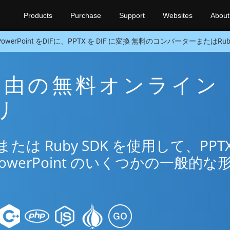
Products
Purchase
Support
Websites
About
PowerPoint をDIFに、PPTX を DIF に変換 無料のコンバーターまたはRuby
IF 経由の無料オンライン
リ
は Ruby SDK を使用して、PPTX
owerPoint のいくつかの一般的な