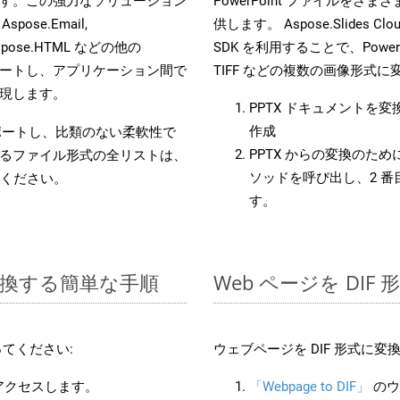
す。この強力なソリューション
PowerPoint ファイルを
 Aspose.Email,
供します。 Aspose.Slides C
D, Aspose.HTML などの他の
SDK を利用することで、PowerP
合をサポートし、アプリケーション間で
TIFF などの複数の画像形式
現します。
PPTX ドキュメントを
作成
をサポートし、比類のない柔軟性で
PPTX からの変換のために 
るファイル形式の全リストは、
ソッドを呼び出し、2 
ください。
す。
に変換する簡単な手順
Web ページを DI
てください:
ウェブページを DIF 形式に
にアクセスします。
「Webpage to DIF」
のウ