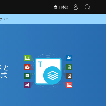
日本語
 SDK
 と
形式