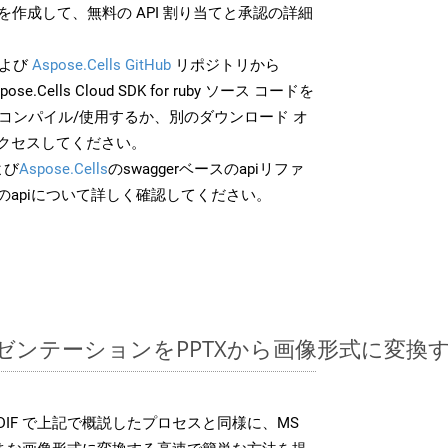
作成して、無料の API 割り当てと承認の詳細
よび
Aspose.Cells GitHub
リポジトリから
pose.Cells Cloud SDK for ruby ソース コードを
でコンパイル/使用するか、別のダウンロード オ
クセスしてください。
よび
Aspose.Cells
のswaggerベースのapiリファ
のapiについて詳しく確認してください。
ntプレゼンテーションをPPTXから画像形式に変
SDK は、DIF で上記で概説したプロセスと同様に、MS