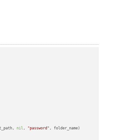
t_path, 
nil
, 
"password"