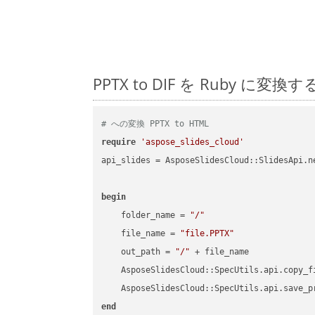
PPTX to DIF を Ruby
# への変換 PPTX to HTML
require
'aspose_slides_cloud'
api_slides = AsposeSlidesCloud::SlidesApi.ne
begin
    folder_name = 
"/"
    file_name = 
"file.PPTX"
    out_path = 
"/"
 + file_name

    AsposeSlidesCloud::SpecUtils.api.copy_f
    AsposeSlidesCloud::SpecUtils.api.save_p
end