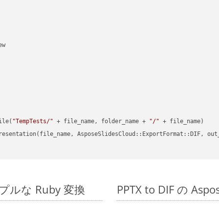
w

ile(
"TempTests/"
 + file_name, folder_name + 
"/"
 + file_name)

resentation(file_name, AsposeSlidesCloud::ExportFormat::DIF, out
のシンプルな Ruby 変換
PPTX to DIF の A