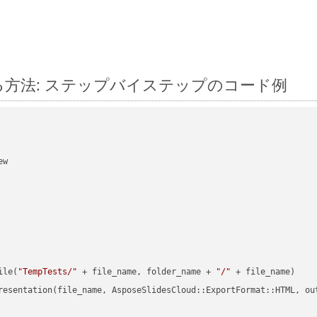
 に変換する方法: ステップバイステップのコード例
w

ile(
"TempTests/"
 + file_name, folder_name + 
"/"
 + file_name)

resentation(file_name, AsposeSlidesCloud::ExportFormat::HTML, ou