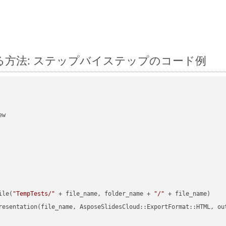
 に変換する方法: ステップバイステップのコード例
w

ile(
"TempTests/"
 + file_name, folder_name + 
"/"
 + file_name)

resentation(file_name, AsposeSlidesCloud::ExportFormat::HTML, ou