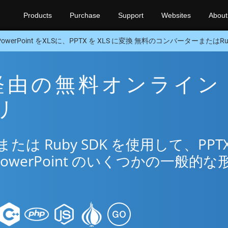
Products
Purchase
Support
Websites
About
PowerPoint をXLSに、PPTX を XLS に変換 無料のコンバーターまたはRub
LS 経由の無料オンライン
リ
は Ruby SDK を使用して、PPTX
owerPoint のいくつかの一般的な