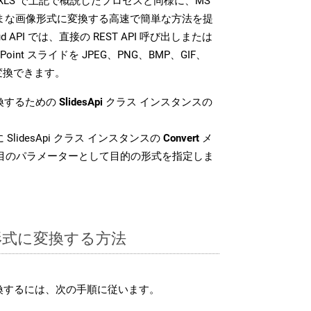
SDK は、XLS で上記で概説したプロセスと同様に、MS
さまざまな画像形式に変換する高速で簡単な方法を提
loud API では、直接の REST API 呼び出しまたは
oint スライドを JPEG、PNG、BMP、GIF、
に変換できます。
変換するための
SlidesApi
クラス インスタンスの
SlidesApi クラス インスタンスの
Convert
メ
番目のパラメーターとして目的の形式を指定しま
S 形式に変換する方法
変換するには、次の手順に従います。