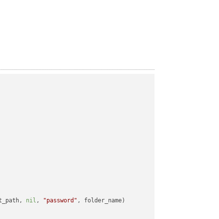
t_path, 
nil
, 
"password"