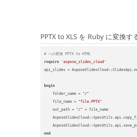
PPTX to XLS を Ruby
# への変換 PPTX to HTML
require
'aspose_slides_cloud'
api_slides = AsposeSlidesCloud::SlidesApi.ne
begin
    folder_name = 
"/"
    file_name = 
"file.PPTX"
    out_path = 
"/"
 + file_name

    AsposeSlidesCloud::SpecUtils.api.copy_f
    AsposeSlidesCloud::SpecUtils.api.save_p
end