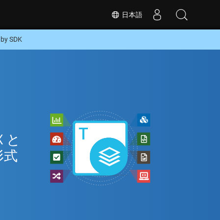
日本語
y SDK
 と
形式