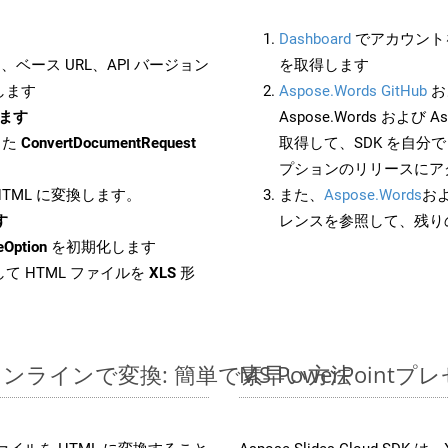
Dashboard
でアカウントを
ベース URL、API バージョン
を取得します
します
Aspose.Words GitHub
お
します
Aspose.Words および As
した
ConvertDocumentRequest
取得して、SDK を自分
プションのリリースにア
 HTML に変換します。
また、
Aspose.Words
お
す
レンスを参照して、残り
eOption
を初期化します
て HTML ファイルを
XLS
形
イルをオンラインで変換: 簡単で素早い方法
MS PowerPoi