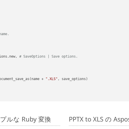
name.
ions.new, 
# SaveOptions | Save options.
ocument_save_as(name + 
".XLS"
, save_options)

のシンプルな Ruby 変換
PPTX to XLS の A