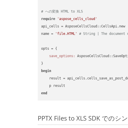
# への変換 HTML to XLS
require
'aspose_cells_cloud'
api_cells = AsposeCellsCloud::CellsApi.new

name = 
'file.HTML'
# String | The document 
opts = { 

save_options:
 AsposeCellsCloud::SaveOpt
begin
    result = api_cells.cells_save_as_post_d
end
PPTX Files to XLS SDK で