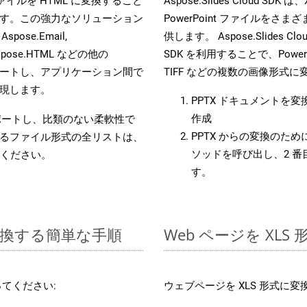
es ファイルを HTML に変換すること
Aspose.Slides Cloud 
す。この強力なソリューション
PowerPoint ファイルを
 Aspose.Email,
供します。 Aspose.Slides C
D, Aspose.HTML などの他の
SDK を利用することで、PowerP
合をサポートし、アプリケーション間で
TIFF などの複数の画像形式
現します。
PPTX ドキュメントを
作成
をサポートし、比類のない柔軟性で
PPTX からの変換のために 
るファイル形式の全リストは、
ソッドを呼び出し、2 
ください。
す。
に変換する簡単な手順
Web ページを XL
てください:
ウェブページを XLS 形式に