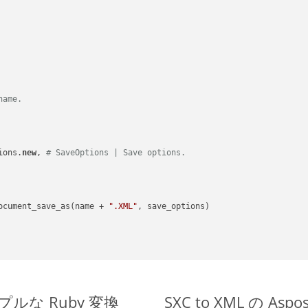
name.
ions.
new
, 
# SaveOptions | Save options.
ocument_save_as(name + 
".XML"
, save_options)

シンプルな Ruby 変換
SXC to XML の As