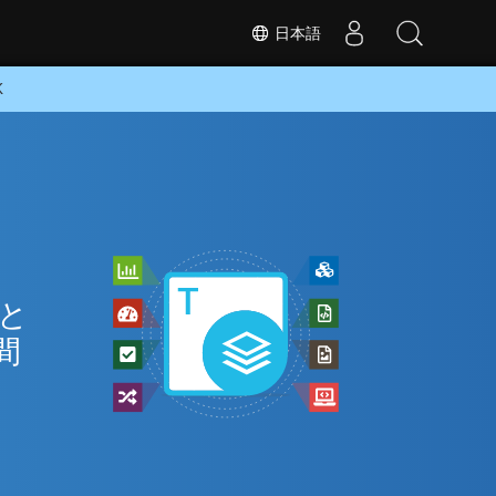
日本語
K
 と
間