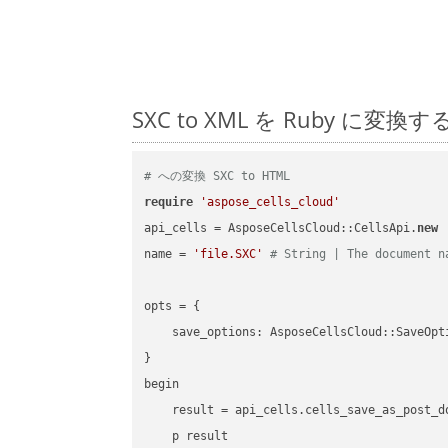
SXC to XML を Ruby 
# への変換 SXC to HTML
require
'aspose_cells_cloud'
api_cells = AsposeCellsCloud::CellsApi.
new
name = 
'file.SXC'
# String | The document n
opts = { 

    save_options: AsposeCellsCloud::SaveOpt
}

begin

    result = api_cells.cells_save_as_post_d
    p result
