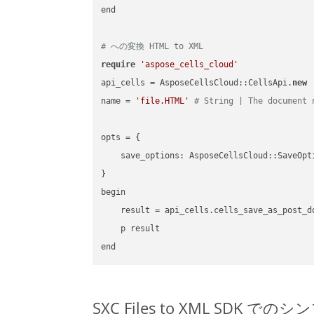
end

# への変換 HTML to XML
require
'aspose_cells_cloud'
api_cells = AsposeCellsCloud::CellsApi.
new
name = 
'file.HTML'
# String | The document 
opts = { 

    save_options: AsposeCellsCloud::SaveOpt
}

begin

    result = api_cells.cells_save_as_post_d
    p result

SXC Files to XML SDK での