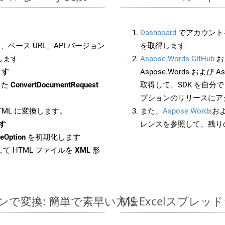
Dashboard
でアカウントを
ベース URL、API バージョン
を取得します
します
Aspose.Words GitHub
お
ます
Aspose.Words および As
した
ConvertDocumentRequest
取得して、SDK を自分
プションのリリースにア
HTML に変換します。
また、
Aspose.Words
お
ます
レンスを参照して、残り
eOption
を初期化します
て HTML ファイルを
XML
形
ラインで変換: 簡単で素早い方法
MS Excelスプ