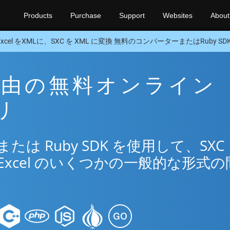
Products
Purchase
Support
Websites
About
Excel をXMLに、SXC を XML に変換 無料のコンバーターまたはRuby SD
L 経由の無料オンライン
リ
は Ruby SDK を使用して、SXC
Excel のいくつかの一般的な形式の