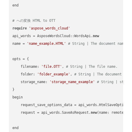
end

# への変換 HTML to OTT
require
'aspose_words_cloud'
api_words = AsposeWordsCloud::WordsApi.
new
name = 
'name_example.HTML'
# String | The document name.
opts = { 

    filename: 
'file.OTT'
, 
# String | The file name.
    folder: 
'folder_example'
, 
# String | The document fol
    storage_name: 
'storage_name_example'
# String | stora
}

begin

    request_save_options_data = api_words.HtmlSaveOptions
    request = api_words.SaveAsRequest.
new
(name: remote_nam