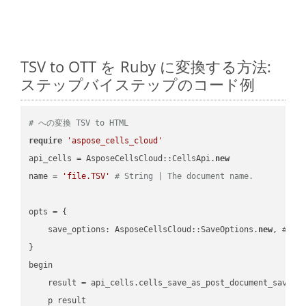
TSV to OTT を Ruby に変換する方法:
ステップバイステップのコード例
# への変換 TSV to HTML
require
'aspose_cells_cloud'
api_cells = AsposeCellsCloud::CellsApi.
new
name = 
'file.TSV'
# String | The document name.
opts = { 

    save_options: AsposeCellsCloud::SaveOptions.
new
, 
# Sa
}

begin

    result = api_cells.cells_save_as_post_document_save_a
    p result
