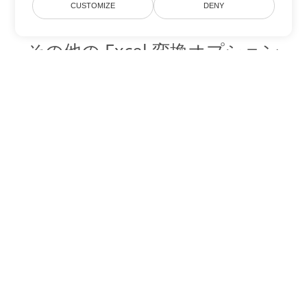
CUSTOMIZE
DENY
その他の Excel 変換オプション
TSV を DOC に変換
DOC:
Microsoft Word Binary Format
TSV を DOT に変換
DOT:
Microsoft Word Template Files
TSV を DOCX に変換
DOCX:
Office 2007+ Word Document
TSV を DOCM に変換
DOCM:
Microsoft Word 2007 Marco File
TSV を DOTX に変換