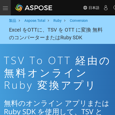
日本語
Toggle navigation
製品
Aspose.Total
Ruby
Conversion
Excel をOTTに、TSV を OTT に変換 無料
のコンバーターまたはRuby SDK
TSV To OTT 経由の
無料オンライン
Ruby 変換アプリ
無料のオンライン アプリまたは
Ruby SDK を使用して、TSV と