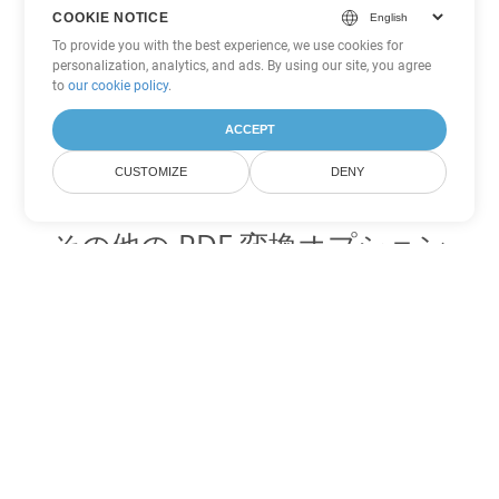
COOKIE NOTICE
To provide you with the best experience, we use cookies for
personalization, analytics, and ads. By using our site, you agree
to
our cookie policy
.
ACCEPT
CUSTOMIZE
DENY
その他の PDF 変換オプション
WEB を DOC に変換
DOC:
Microsoft Word Binary Format
WEB を DOT に変換
DOT:
Microsoft Word Template Files
WEB を DOCX に変換