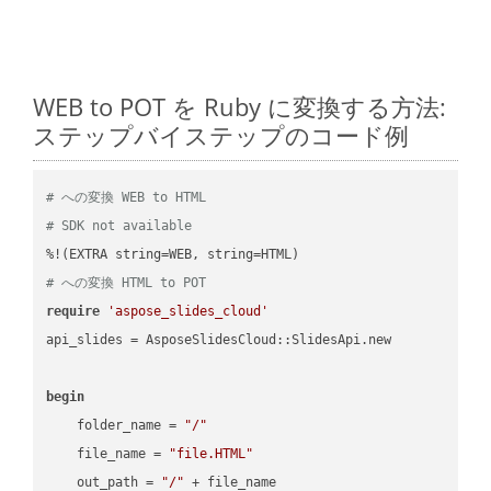
WEB to POT を Ruby に変換する方法:
ステップバイステップのコード例
# への変換 WEB to HTML
# SDK not available
# への変換 HTML to POT
require
'aspose_slides_cloud'
api_slides = AsposeSlidesCloud::SlidesApi.new

begin
    folder_name = 
"/"
    file_name = 
"file.HTML"
    out_path = 
"/"
 + file_name
