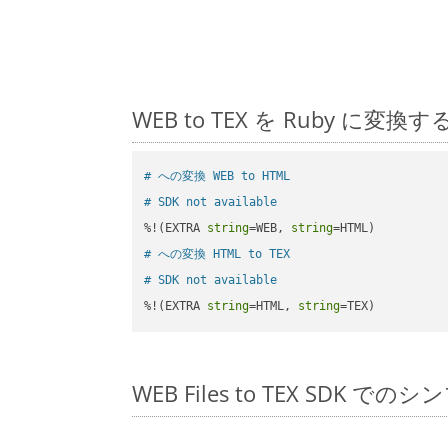
WEB to TEX を Ruby 
# への変換 WEB to HTML
# SDK not available
%!(EXTRA 
string
=WEB, 
string
# への変換 HTML to TEX
# SDK not available
%!(EXTRA 
string
=HTML, 
string
=TEX)
WEB Files to TEX SDK での