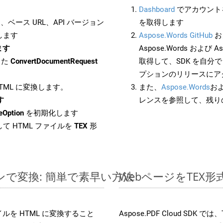
Dashboard
でアカウントを
ベース URL、API バージョン
を取得します
します
Aspose.Words GitHub
お
ます
Aspose.Words および As
した
ConvertDocumentRequest
取得して、SDK を自分
プションのリリースにア
HTML に変換します。
また、
Aspose.Words
お
す
レンスを参照して、残り
eOption
を初期化します
て HTML ファイルを
TEX
形
インで変換: 簡単で素早い方法
WebページをTEX
ファイルを HTML に変換すること
Aspose.PDF Cloud SD