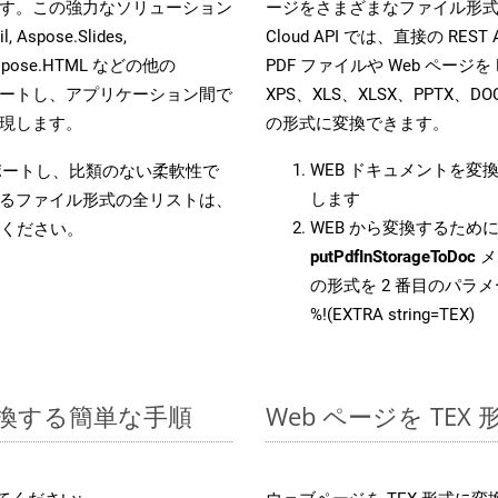
す。この強力なソリューション
ージをさまざまなファイル形式にす
, Aspose.Slides,
Cloud API では、直接の RE
D, Aspose.HTML などの他の
PDF ファイルや Web ページを 
合をサポートし、アプリケーション間で
XPS、XLS、XLSX、PPTX、D
現します。
の形式に変換できます。
WEB ドキュメントを変
をサポートし、比類のない柔軟性で
します
るファイル形式の全リストは、
WEB から変換するために 
ください。
putPdfInStorageToDoc
メ
の形式を 2 番目のパラ
%!(EXTRA string=TEX)
に変換する簡単な手順
Web ページを TE