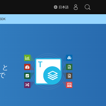
日本語
SDK
 と
で