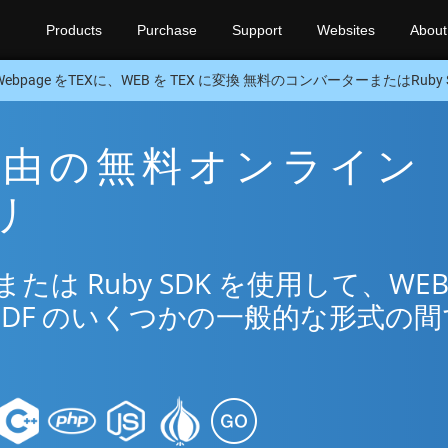
Products
Purchase
Support
Websites
About
Webpage をTEXに、WEB を TEX に変換 無料のコンバーターまたはRuby 
X 経由の無料オンライン
リ
は Ruby SDK を使用して、WEB
PDF のいくつかの一般的な形式の間