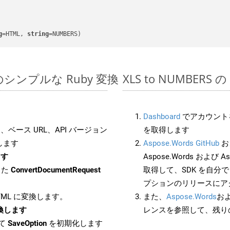
g
=HTML, 
string
=NUMBERS)
K でのシンプルな Ruby 変換
XLS to NUMBERS 
Dashboard
でアカウントを
ベース URL、API バージョン
を取得します
します
Aspose.Words GitHub
お
ます
Aspose.Words および As
した
ConvertDocumentRequest
取得して、SDK を自分
プションのリリースにア
HTML に変換します。
また、
Aspose.Words
お
に変換します
レンスを参照して、残り
して
SaveOption
を初期化します