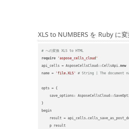
XLS to NUMBERS を R
# への変換 XLS to HTML
require
'aspose_cells_cloud'
api_cells = AsposeCellsCloud::CellsApi.
new
name = 
'file.XLS'
# String | The document n
opts = { 

    save_options: AsposeCellsCloud::SaveOpt
}

begin

    result = api_cells.cells_save_as_post_d
    p result
