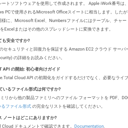
ッドシートソフトウェアを使用して作成されます。 Apple iWork番
s PCで使用されるMicrosoft Officeスイートに相当します。した
様に、Microsoft Excel、Numbersファイルにはテーブル
Excelまたはその他のスプレッドシートに変換できます。
換しても安全ですか?
ビスのセキュリティと回復力を保証する Amazon EC2 クラウド サーバ
oud/security) の詳細をお読みください。
REST API の開始: 初心者向けガイド
e.Total Cloud API の初期化をガイドするだけでなく、必要
ポートされているファイル形式は何ですか?
製品ファミリから他の製品ファミリへのファイル フォーマットを PDF、DOCX、
いるファイル形式
の完全なリストを確認してください。
PI リリース ノートはどこにありますか?
al Cloud ドキュメントで確認できます。
Documentation
.