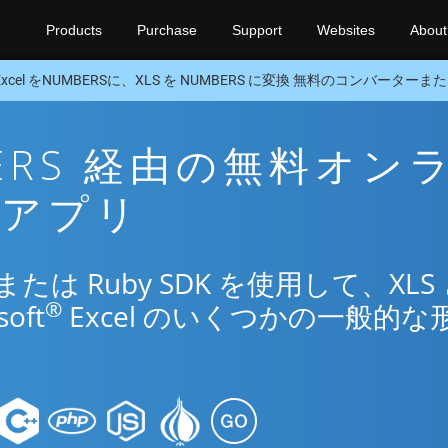
Products
Purchase
Support
Websites
About
Excel をNUMBERSに、XLS を NUMBERS に変換 無料のコンバーターまたは
MBERS 経由の無料オン
換アプリ
は Ruby SDK を使用して、XLS
®
oft
Excel のいくつかの一般的な