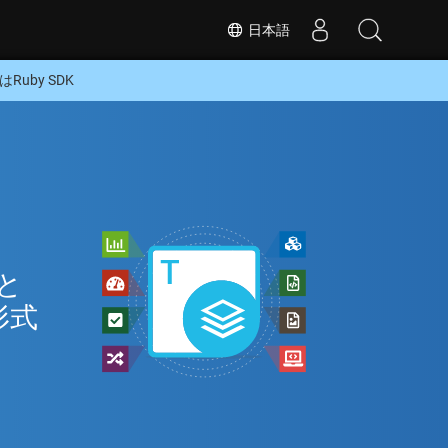
日本語
Ruby SDK
ラ
 と
形式