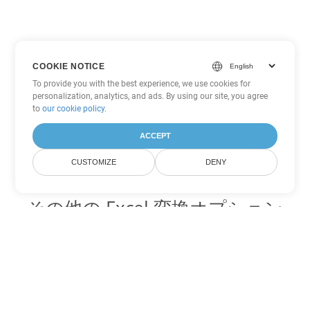
COOKIE NOTICE
To provide you with the best experience, we use cookies for
personalization, analytics, and ads. By using our site, you agree
to
our cookie policy
.
ACCEPT
CUSTOMIZE
DENY
その他の Excel 変換オプション
XLS を DOC に変換
DOC:
Microsoft Word Binary Format
XLS を DOT に変換