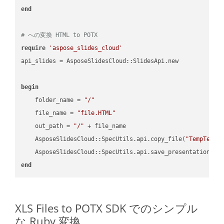
end
# への変換 HTML to POTX
require
'aspose_slides_cloud'
api_slides = AsposeSlidesCloud::SlidesApi.new

begin
    folder_name = 
"/"
    file_name = 
"file.HTML"
    out_path = 
"/"
 + file_name

    AsposeSlidesCloud::SpecUtils.api.copy_file(
"TempTests
    AsposeSlidesCloud::SpecUtils.api.save_presentation(fi
end
XLS Files to POTX SDK でのシンプル
な Ruby 変換