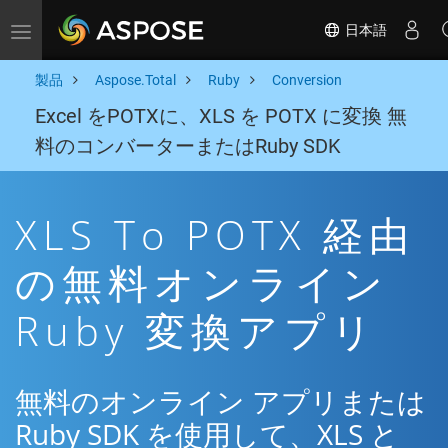
日本語
Toggle navigation
製品
Aspose.Total
Ruby
Conversion
Excel をPOTXに、XLS を POTX に変換 無
料のコンバーターまたはRuby SDK
XLS To POTX 経由
の無料オンライン
Ruby 変換アプリ
無料のオンライン アプリまたは
Ruby SDK を使用して、XLS と