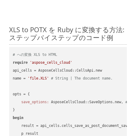
XLS to POTX を Ruby に変換する方法:
ステップバイステップのコード例
# への変換 XLS to HTML
require
'aspose_cells_cloud'
api_cells = AsposeCellsCloud::CellsApi.new

name = 
'file.XLS'
# String | The document name.
opts = { 

save_options:
 AsposeCellsCloud::SaveOptions.new, 
# Sa
begin
    result = api_cells.cells_save_as_post_document_save_a