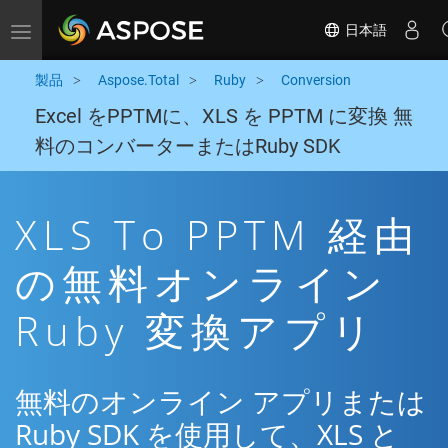
日本語
Toggle navigation
製品
Aspose.Total
Ruby
Conversion
Excel をPPTMに、XLS を PPTM に変換 無
料のコンバーターまたはRuby SDK
XLS To PPTM 経由
の無料オンライン
Ruby 変換アプリ
無料のオンライン アプリまたは
Ruby SDK を使用して、XLS と