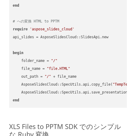
end
# への変換 HTML to PPTM
require
'aspose_slides_cloud'
api_slides = AsposeSlidesCloud::SlidesApi.new

begin
    folder_name = 
"/"
    file_name = 
"file.HTML"
    out_path = 
"/"
 + file_name

    AsposeSlidesCloud::SpecUtils.api.copy_file(
"TempTests
    AsposeSlidesCloud::SpecUtils.api.save_presentation(fi
end
XLS Files to PPTM SDK でのシンプル
な Ruby 変換