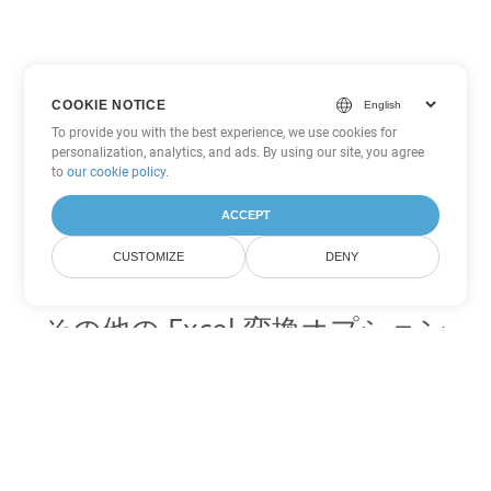
COOKIE NOTICE
To provide you with the best experience, we use cookies for
personalization, analytics, and ads. By using our site, you agree
to
our cookie policy
.
ACCEPT
CUSTOMIZE
DENY
その他の Excel 変換オプション
XLS を DOC に変換
DOC:
Microsoft Word Binary Format
XLS を DOT に変換