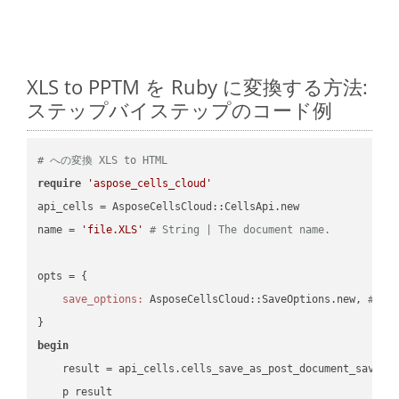
XLS to PPTM を Ruby に変換する方法:
ステップバイステップのコード例
# への変換 XLS to HTML
require
'aspose_cells_cloud'
api_cells = AsposeCellsCloud::CellsApi.new

name = 
'file.XLS'
# String | The document name.
opts = { 

save_options:
 AsposeCellsCloud::SaveOptions.new, 
# Sa
begin
    result = api_cells.cells_save_as_post_document_save_a