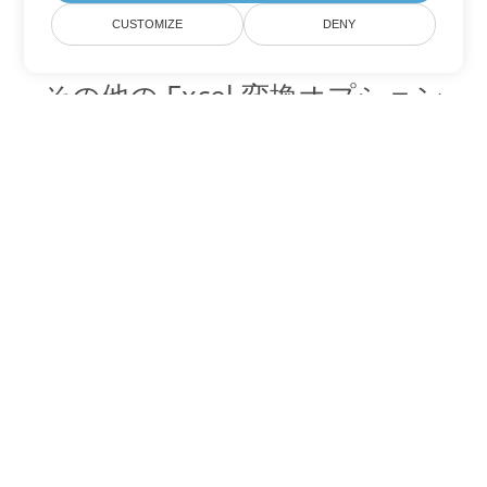
CUSTOMIZE
DENY
その他の Excel 変換オプション
XLSX を DOC に変換
DOC:
Microsoft Word Binary Format
XLSX を DOT に変換
DOT:
Microsoft Word Template Files
XLSX を DOCX に変換
DOCX:
Office 2007+ Word Document
XLSX を DOCM に変換
DOCM:
Microsoft Word 2007 Marco File