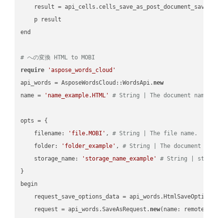
    result = api_cells.cells_save_as_post_document_save_a
    p result

end

# への変換 HTML to MOBI
require
'aspose_words_cloud'
api_words = AsposeWordsCloud::WordsApi.
new
name = 
'name_example.HTML'
# String | The document name.
opts = { 

    filename: 
'file.MOBI'
, 
# String | The file name.
    folder: 
'folder_example'
, 
# String | The document fol
    storage_name: 
'storage_name_example'
# String | stora
}

begin

    request_save_options_data = api_words.HtmlSaveOptions
    request = api_words.SaveAsRequest.
new
(name: remote_nam