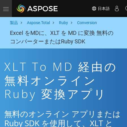
日本語
Toggle navigation
製品
Aspose.Total
Ruby
Conversion
Excel をMDに、XLT を MD に変換 無料の
コンバーターまたはRuby SDK
XLT To MD 経由の
無料オンライン
Ruby 変換アプリ
無料のオンライン アプリまたは
Ruby SDK を使用して、XLT と