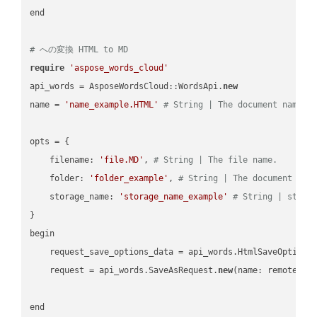
end

# への変換 HTML to MD
require
'aspose_words_cloud'
api_words = AsposeWordsCloud::WordsApi.
new
name = 
'name_example.HTML'
# String | The document name.
opts = { 

    filename: 
'file.MD'
, 
# String | The file name.
    folder: 
'folder_example'
, 
# String | The document fol
    storage_name: 
'storage_name_example'
# String | stora
}

begin

    request_save_options_data = api_words.HtmlSaveOptions
    request = api_words.SaveAsRequest.
new
(name: remote_nam