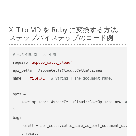
XLT to MD を Ruby に変換する方法:
ステップバイステップのコード例
# への変換 XLT to HTML
require
'aspose_cells_cloud'
api_cells = AsposeCellsCloud::CellsApi.
new
name = 
'file.XLT'
# String | The document name.
opts = { 

    save_options: AsposeCellsCloud::SaveOptions.
new
, 
# Sa
}

begin

    result = api_cells.cells_save_as_post_document_save_a
    p result
