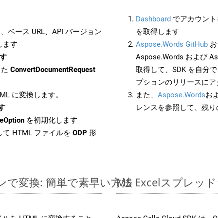
Dashboard
でアカウントを
ベース URL、API バージョン
を取得します
します
Aspose.Words GitHub
お
ます
Aspose.Words および As
した
ConvertDocumentRequest
取得して、SDK を自分
プションのリリースにア
HTML に変換します。
また、
Aspose.Words
お
ます
レンスを参照して、残り
eOption
を初期化します
て HTML ファイルを
ODP
形
ラインで変換: 簡単で素早い方法
MS Excelスプ