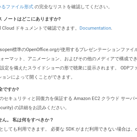
いるファイル形式
の完全なリストを確認してください。
PI リリース ノートはどこにありますか?
al Cloud ドキュメントで確認できます。
Documentation
.
isopen標準のOpenOffice.orgが使用するプレゼンテーショ
ォーマット、アニメーション、およびその他のメディアで構成で
備えたスライドショーの形で聴衆に提示されます。 ODPファイルは、Op
リケーションによって開くことができます。
安全ですか?
ビスのセキュリティと回復力を保証する Amazon EC2 クラウド サーバ
oud/security) の詳細をお読みください。
ません。 私は何をすべきか？
cker コンテナとしても利用できます。 必要な SDK がまだ利用できない場合