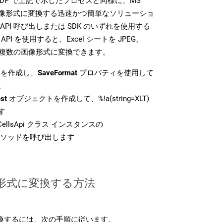
SDK は、ODP で上記で示したプロセスと同様に、MS
な画像形式に変換する迅速かつ簡単なソリューショ
API 呼び出しまたは SDK のいずれを使用する
ud API を使用すると、Excel シートを JPEG、
 などの複数の画像形式に変換できます。
を作成し、
SaveFormat
プロパティを使用して
。
st
オブジェクトを作成して、%!a(string=XLT)
す
ellsApi クラス インスタンスの
ソッドを呼び出します
P 形式に変換する方法
変換するには、次の手順に従います。