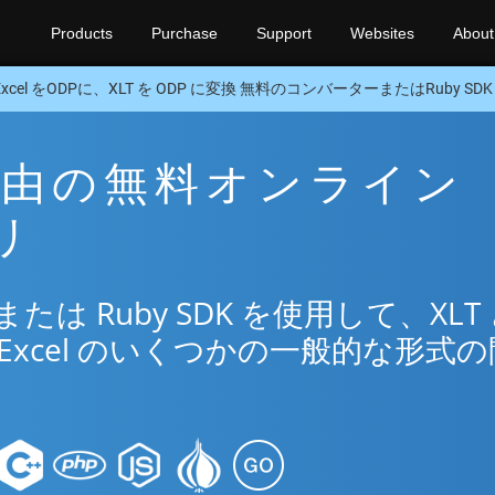
Products
Purchase
Support
Websites
About
Excel をODPに、XLT を ODP に変換 無料のコンバーターまたはRuby SDK
P 経由の無料オンライン
リ
は Ruby SDK を使用して、XLT
Excel のいくつかの一般的な形式の