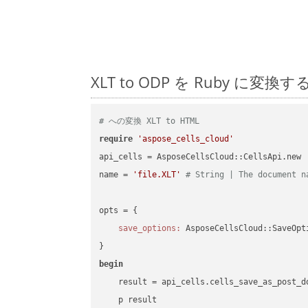
XLT to ODP を Ruby 
# への変換 XLT to HTML
require
'aspose_cells_cloud'
api_cells = AsposeCellsCloud::CellsApi.new

name = 
'file.XLT'
# String | The document n
opts = { 

save_options:
 AsposeCellsCloud::SaveOpt
begin
    result = api_cells.cells_save_as_post_d