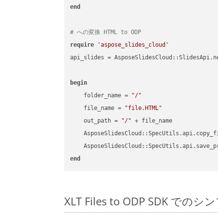
end
# への変換 HTML to ODP
require
'aspose_slides_cloud'
api_slides = AsposeSlidesCloud::SlidesApi.ne
begin
    folder_name = 
"/"
    file_name = 
"file.HTML"
    out_path = 
"/"
 + file_name

    AsposeSlidesCloud::SpecUtils.api.copy_f
    AsposeSlidesCloud::SpecUtils.api.save_p
end
XLT Files to ODP SDK での