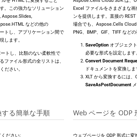
 ファイルを HTML に変換すること
Aspose.Cells Cloud 
す。この強力なソリューション
Excel ファイルをさまざま
Aspose.Slides,
ンを提供します。直接の REST 
D, Aspose.HTML などの他の
場合でも、Aspose.Cells Clo
合をサポートし、アプリケーション間で
PNG、BMP、GIF、TIFF
現します。
SaveOption
オブジェクト
必要な形式を設定します
をサポートし、比類のない柔軟性で
Convert Document Reque
るファイル形式の全リストは、
ドキュメントを変換しま
ください。
XLT から変換するには、C
SaveAsPostDocument
メ
変換する簡単な手順
Web ページを OD
ください:
ウェブページを ODP 形式に