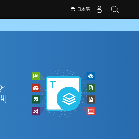
日本語
 と
間