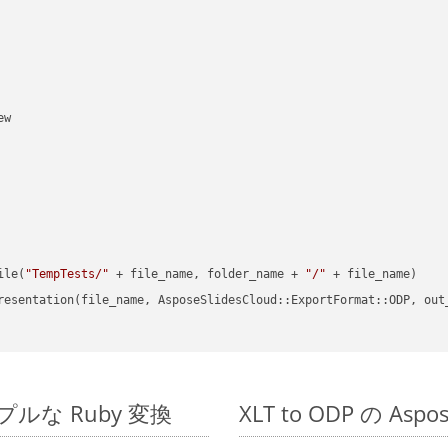
w

ile(
"TempTests/"
 + file_name, folder_name + 
"/"
 + file_name)

resentation(file_name, AsposeSlidesCloud::ExportFormat::ODP, out
シンプルな Ruby 変換
XLT to ODP の As