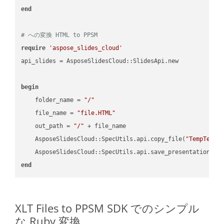
end
# への変換 HTML to PPSM
require
'aspose_slides_cloud'
api_slides = AsposeSlidesCloud::SlidesApi.new

begin
    folder_name = 
"/"
    file_name = 
"file.HTML"
    out_path = 
"/"
 + file_name

    AsposeSlidesCloud::SpecUtils.api.copy_file(
"TempTests
    AsposeSlidesCloud::SpecUtils.api.save_presentation(fi
end
XLT Files to PPSM SDK でのシンプル
な Ruby 変換