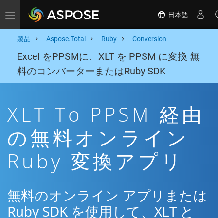
日本語
Toggle navigation
製品
Aspose.Total
Ruby
Conversion
Excel をPPSMに、XLT を PPSM に変換 無
料のコンバーターまたはRuby SDK
XLT To PPSM 経由
の無料オンライン
Ruby 変換アプリ
無料のオンライン アプリまたは
Ruby SDK を使用して、XLT と