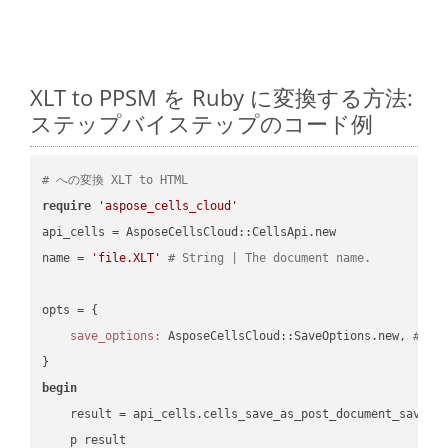
XLT to PPSM を Ruby に変換する方法:
ステップバイステップのコード例
# への変換 XLT to HTML
require
'aspose_cells_cloud'
api_cells = AsposeCellsCloud::CellsApi.new

name = 
'file.XLT'
# String | The document name.
opts = { 

save_options:
 AsposeCellsCloud::SaveOptions.new, 
# Sa
begin
    result = api_cells.cells_save_as_post_document_save_a