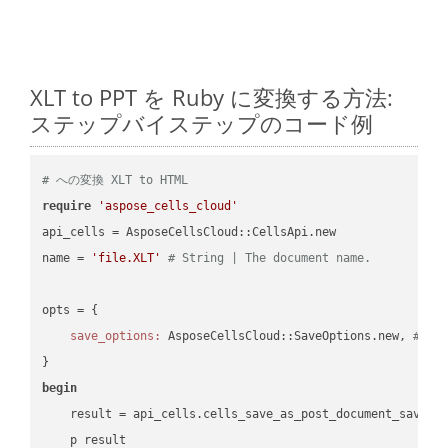
XLT to PPT を Ruby に変換する方法:
ステップバイステップのコード例
# への変換 XLT to HTML
require
'aspose_cells_cloud'
api_cells = AsposeCellsCloud::CellsApi.new

name = 
'file.XLT'
# String | The document name.
opts = { 

save_options:
 AsposeCellsCloud::SaveOptions.new, 
# Sa
begin
    result = api_cells.cells_save_as_post_document_save_a