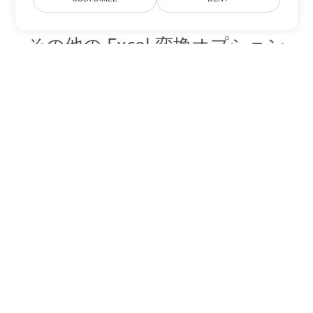
その他の Excel 変換オプション
XLT を DOC に変換
DOC:
Microsoft Word Binary Format
XLT を DOT に変換
DOT:
Microsoft Word Template Files
XLT を DOCX に変換
DOCX:
Office 2007+ Word Document
XLT を DOCM に変換
DOCM:
Microsoft Word 2007 Marco File
XLT を DOTX に変換