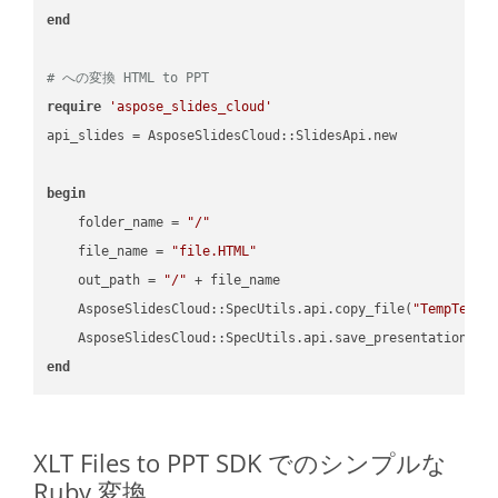
end
# への変換 HTML to PPT
require
'aspose_slides_cloud'
api_slides = AsposeSlidesCloud::SlidesApi.new

begin
    folder_name = 
"/"
    file_name = 
"file.HTML"
    out_path = 
"/"
 + file_name

    AsposeSlidesCloud::SpecUtils.api.copy_file(
"TempTests
    AsposeSlidesCloud::SpecUtils.api.save_presentation(fi
end
XLT Files to PPT SDK でのシンプルな
Ruby 変換