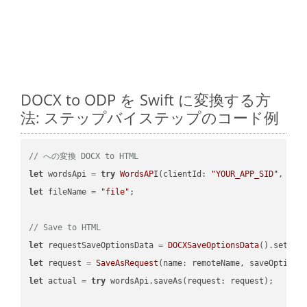
DOCX to ODP を Swift に変換する方
法: ステップバイステップのコード例
// への変換 DOCX to HTML
let
 wordsApi 
=
try
WordsAPI
(clientId: 
"YOUR_APP_SID"
, cli
let
 fileName 
=
"file"
;

// Save to HTML
let
 requestSaveOptionsData 
=
DOCXSaveOptionsData
().setFil
let
 request 
=
SaveAsRequest
(name: remoteName, saveOptions
let
 actual 
=
try
 wordsApi.saveAs(request: request);
