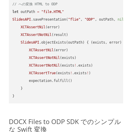
// への変換 HTML to ODP
let
 outPath 
=
"file.HTML"
SlidesAPI
.savePresentation(
"flie"
, 
"ODP"
, outPath, 
nil
, 
"
XCTAssertNil
(error)

XCTAssertNotNil
(result)

SlidesAPI
.objectExists(outPath) { (exists, error) -> 
XCTAssertNil
(error)

XCTAssertNotNil
(exists)

XCTAssertNotNil
(exists
!
.exists)

XCTAssertTrue
(exists
!
.exists
!
)

        expectation.fulfill()

    }

DOCX Files to ODP SDK でのシンプル
な Swift 変換