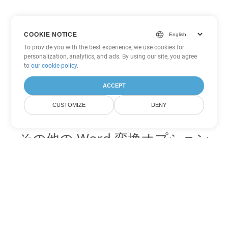
COOKIE NOTICE
To provide you with the best experience, we use cookies for
personalization, analytics, and ads. By using our site, you agree
to
our cookie policy
.
ACCEPT
CUSTOMIZE
DENY
その他の Word 変換オプション
DOCX を DOC に変換
DOC:
Microsoft Word Binary Format
DOCX を DOT に変換
DOT:
Microsoft Word Template Files