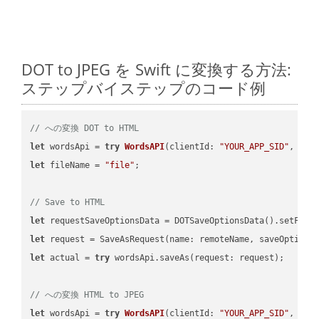
DOT to JPEG を Swift に変換する方法:
ステップバイステップのコード例
// への変換 DOT to HTML
let
 wordsApi = 
try
WordsAPI
(
clientId: 
"YOUR_APP_SID"
, cli
let
 fileName = 
"file"
;

// Save to HTML
let
 requestSaveOptionsData = DOTSaveOptionsData().setFile
let
 request = SaveAsRequest(name: remoteName, saveOptions
let
 actual = 
try
 wordsApi.saveAs(request: request);

// への変換 HTML to JPEG
let
 wordsApi = 
try
WordsAPI
(
clientId: 
"YOUR_APP_SID"
, cli