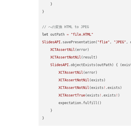
    }

}

// への変換 HTML to JPEG
let
 outPath 
=
"file.HTML"
SlidesAPI
.savePresentation(
"flie"
, 
"JPEG"
, 
XCTAssertNil
(error)

XCTAssertNotNil
(result)

SlidesAPI
.objectExists(outPath) { (exis
XCTAssertNil
(error)

XCTAssertNotNil
(exists)

XCTAssertNotNil
(exists
!
.exists)

XCTAssertTrue
(exists
!
.exists
!
)

        expectation.fulfill()

    }
