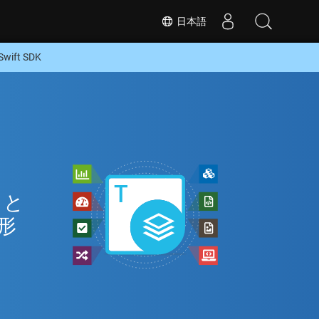
日本語
ift SDK
 と
な形