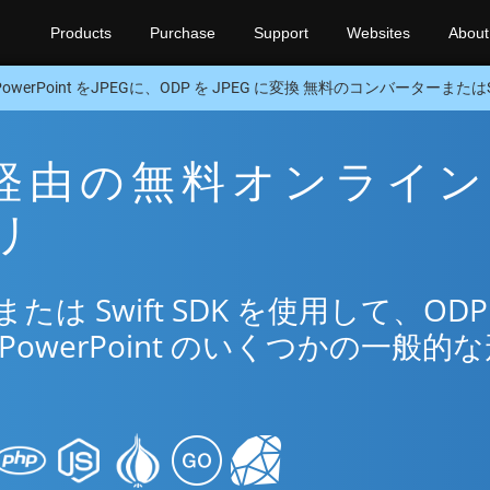
Products
Purchase
Support
Websites
About
PowerPoint をJPEGに、ODP を JPEG に変換 無料のコンバーターまたはSw
EG 経由の無料オンライン
リ
 Swift SDK を使用して、ODP
PowerPoint のいくつかの一般的