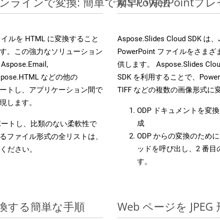
ルをオンラインで変換: 簡単で素早い方法
MS PowerPoi
s ファイルを HTML に変換すること
Aspose.Slides Cloud 
す。この強力なソリューション
PowerPoint ファイルを
 Aspose.Email,
供します。 Aspose.Slides C
D, Aspose.HTML などの他の
SDK を利用することで、PowerP
合をサポートし、アプリケーション間で
TIFF などの複数の画像形式
現します。
ODP ドキュメントを変
成
をサポートし、比類のない柔軟性で
ODP からの変換のために 
るファイル形式の全リストは、
ッドを呼び出し、2 番
ください。
す。
に変換する簡単な手順
Web ページを JP