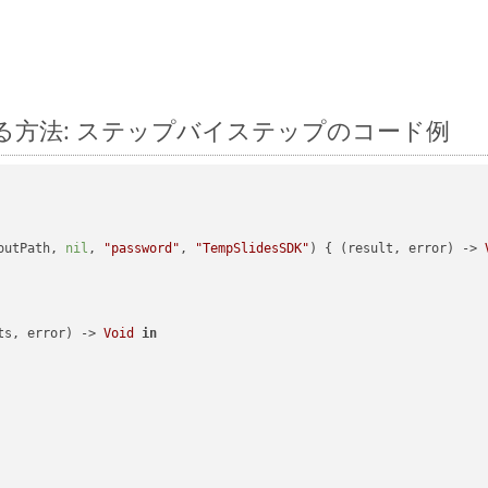
 に変換する方法: ステップバイステップのコード例
outPath, 
nil
, 
"password"
, 
"TempSlidesSDK"
) { (result, error) -> 
ts, error) -> 
Void
in