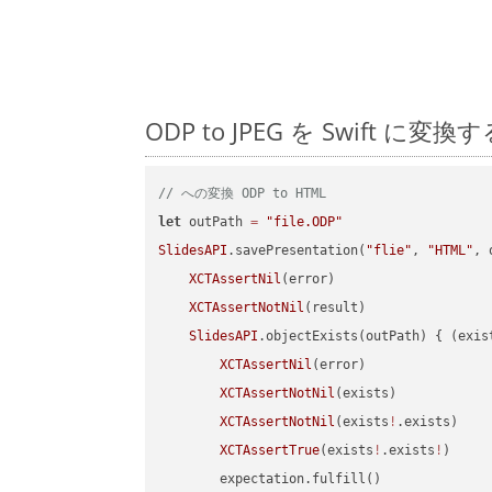
ODP to JPEG を Swift
// への変換 ODP to HTML
let
 outPath 
=
"file.ODP"
SlidesAPI
.savePresentation(
"flie"
, 
"HTML"
, 
XCTAssertNil
(error)

XCTAssertNotNil
(result)

SlidesAPI
.objectExists(outPath) { (exis
XCTAssertNil
(error)

XCTAssertNotNil
(exists)

XCTAssertNotNil
(exists
!
.exists)

XCTAssertTrue
(exists
!
.exists
!
)

        expectation.fulfill()
