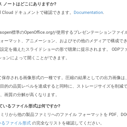
PI リリース ノートはどこにありますか?
al Cloud ドキュメントで確認できます。
Documentation
.
isopen標準のOpenOffice.orgが使用するプレゼンテーショ
ォーマット、アニメーション、およびその他のメディアで構成で
備えたスライドショーの形で聴衆に提示されます。 ODPファイルは、Op
リケーションによって開くことができます。
して保存される画像形式の一種です。圧縮の結果としての出力画像は
目的の品質レベルを達成すると同時に、ストレージサイズを削減で
、画質の分解が高くなります。
ポートされているファイル形式は何ですか?
製品ファミリから他の製品ファミリへのファイル フォーマットを PDF、DOCX、
いるファイル形式
の完全なリストを確認してください。