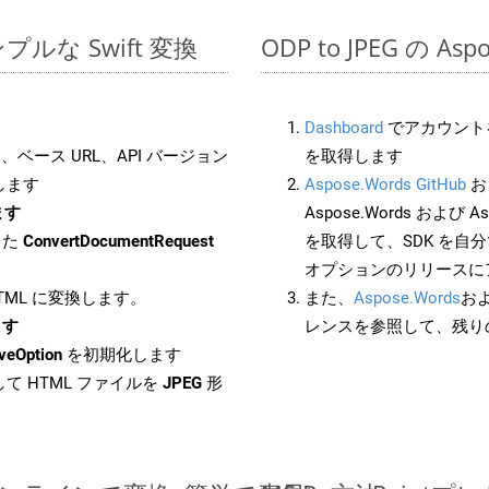
シンプルな Swift 変換
ODP to JPEG の A
Dashboard
でアカウントを
ベース URL、API バージョン
を取得します
します
Aspose.Words GitHub
お
ます
Aspose.Words および Asp
した
ConvertDocumentRequest
を取得して、SDK を自
オプションのリリースに
HTML に変換します。
また、
Aspose.Words
お
ます
レンスを参照して、残り
veOption
を初期化します
て HTML ファイルを
JPEG
形