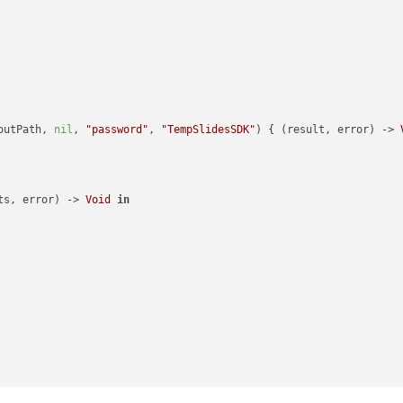
outPath, 
nil
, 
"password"
, 
"TempSlidesSDK"
) { (result, error) -> 
ts, error) -> 
Void
in