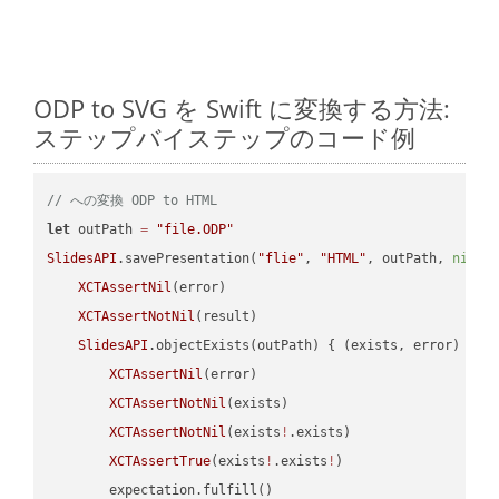
ODP to SVG を Swift に変換する方法:
ステップバイステップのコード例
// への変換 ODP to HTML
let
 outPath 
=
"file.ODP"
SlidesAPI
.savePresentation(
"flie"
, 
"HTML"
, outPath, 
nil
, 
XCTAssertNil
(error)

XCTAssertNotNil
(result)

SlidesAPI
.objectExists(outPath) { (exists, error) -> 
XCTAssertNil
(error)

XCTAssertNotNil
(exists)

XCTAssertNotNil
(exists
!
.exists)

XCTAssertTrue
(exists
!
.exists
!
)

        expectation.fulfill()
