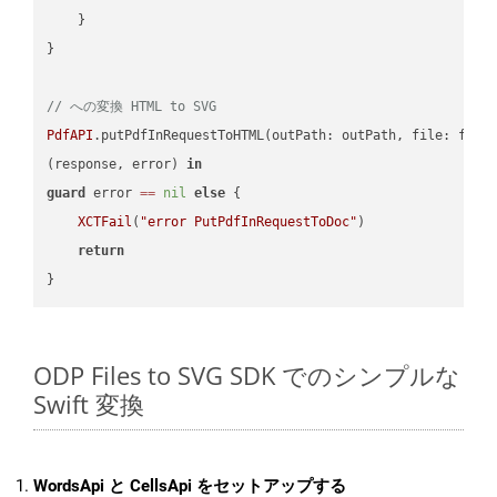
    }

}

// への変換 HTML to SVG
PdfAPI
.putPdfInRequestToHTML(outPath: outPath, file: file
(response, error) 
in
guard
 error 
==
nil
else
 {

XCTFail
(
"error PutPdfInRequestToDoc"
)

return
ODP Files to SVG SDK でのシンプルな
Swift 変換
WordsApi と CellsApi をセットアップする