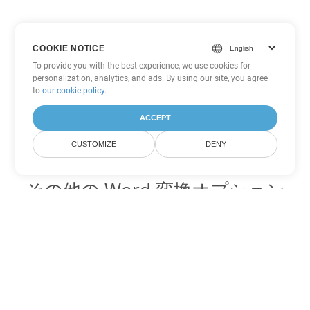
COOKIE NOTICE
To provide you with the best experience, we use cookies for
personalization, analytics, and ads. By using our site, you agree
to
our cookie policy
.
ACCEPT
CUSTOMIZE
DENY
その他の Word 変換オプション
OTT を DOC に変換
DOC:
Microsoft Word Binary Format
OTT を DOT に変換
DOT:
Microsoft Word Template Files