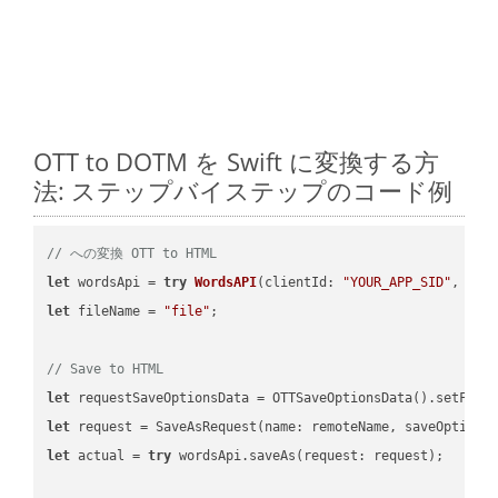
OTT to DOTM を Swift に変換する方
法: ステップバイステップのコード例
// への変換 OTT to HTML
let
 wordsApi = 
try
WordsAPI
(
clientId: 
"YOUR_APP_SID"
, cli
let
 fileName = 
"file"
;

// Save to HTML
let
 requestSaveOptionsData = OTTSaveOptionsData().setFile
let
 request = SaveAsRequest(name: remoteName, saveOptions
let
 actual = 
try
 wordsApi.saveAs(request: request);
