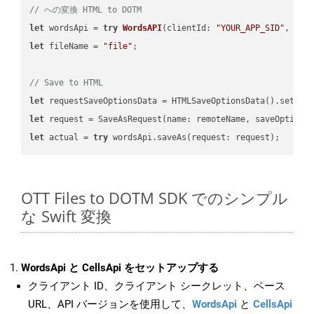
// への変換 HTML to DOTM
let
 wordsApi = 
try
WordsAPI
(
clientId: 
"YOUR_APP_SID"
, cli
let
 fileName = 
"file"
;

// Save to HTML
let
 requestSaveOptionsData = HTMLSaveOptionsData().setFil
let
 request = SaveAsRequest(name: remoteName, saveOptions
let
 actual = 
try
OTT Files to DOTM SDK でのシンプル
な Swift 変換
WordsApi と CellsApi をセットアップする
クライアント ID、クライアント シークレット、ベース
URL、API バージョンを使用して、
WordsApi
と
CellsApi