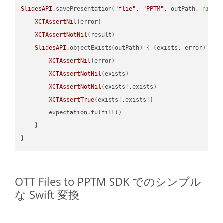
SlidesAPI
.savePresentation(
"flie"
, 
"PPTM"
, outPath, 
nil
, 
XCTAssertNil
(error)

XCTAssertNotNil
(result)

SlidesAPI
.objectExists(outPath) { (exists, error) -> 
XCTAssertNil
(error)

XCTAssertNotNil
(exists)

XCTAssertNotNil
(exists
!
.exists)

XCTAssertTrue
(exists
!
.exists
!
)

        expectation.fulfill()

    }

OTT Files to PPTM SDK でのシンプル
な Swift 変換