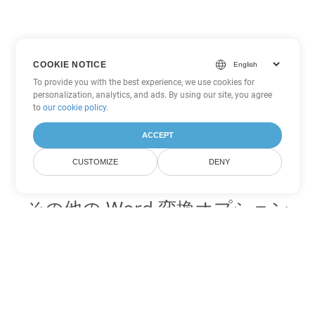
COOKIE NOTICE
To provide you with the best experience, we use cookies for
personalization, analytics, and ads. By using our site, you agree
to
our cookie policy
.
ACCEPT
CUSTOMIZE
DENY
その他の Word 変換オプション
OTT を DOC に変換
DOC:
Microsoft Word Binary Format
OTT を DOT に変換