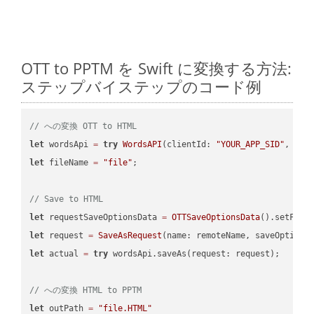
OTT to PPTM を Swift に変換する方法:
ステップバイステップのコード例
// への変換 OTT to HTML
let
 wordsApi 
=
try
WordsAPI
(clientId: 
"YOUR_APP_SID"
, cli
let
 fileName 
=
"file"
;

// Save to HTML
let
 requestSaveOptionsData 
=
OTTSaveOptionsData
().setFile
let
 request 
=
SaveAsRequest
(name: remoteName, saveOptions
let
 actual 
=
try
 wordsApi.saveAs(request: request);

// への変換 HTML to PPTM
let
 outPath 
=
"file.HTML"