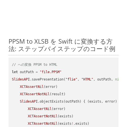
PPSM to XLSB を Swift に変換する方
法: ステップバイステップのコード例
// への変換 PPSM to HTML
let
 outPath 
=
"file.PPSM"
SlidesAPI
.savePresentation(
"flie"
, 
"HTML"
, outPath, 
nil
, 
XCTAssertNil
(error)

XCTAssertNotNil
(result)

SlidesAPI
.objectExists(outPath) { (exists, error) -> 
XCTAssertNil
(error)

XCTAssertNotNil
(exists)

XCTAssertNotNil
(exists
!
.exists)
