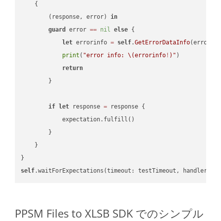
    {

        (response, error) 
in
guard
 error 
==
nil
else
 {

let
 errorinfo 
=
self
.
GetErrorDataInfo
(error: 
print
(
"error info: 
\(errorinfo
!
)
"
)

return
        }

if
let
 response 
=
 response {

            expectation.fulfill()

        }

    }

self
.waitForExpectations(timeout: testTimeout, handler: 
n
PPSM Files to XLSB SDK でのシンプル