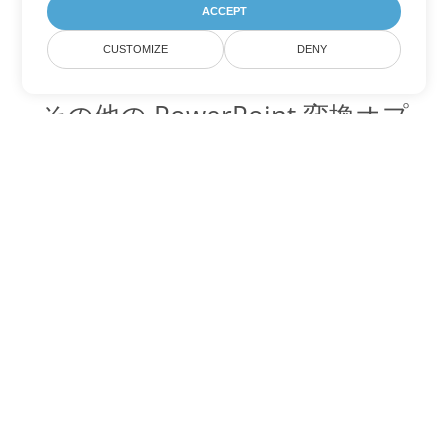
ACCEPT
CUSTOMIZE
DENY
その他の PowerPoint 変換オプ
ション
PPSM を DOC に変換
DOC:
Microsoft Word Binary Format
PPSM を DOT に変換
DOT:
Microsoft Word Template Files
PPSM を DOCX に変換
DOCX:
Office 2007+ Word Document
PPSM を DOCM に変換