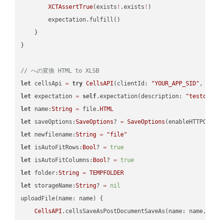
XCTAssertTrue
(exists
!
.exists
!
)

        expectation.fulfill()

    }

}

// への変換 HTML to XLSB
let
 cellsApi 
=
try
CellsAPI
(clientId: 
"YOUR_APP_SID"
, cli
let
 expectation 
=
self
.expectation(description: 
"testcell
let
 name:
String
=
 file.
HTML
let
 saveOptions:
SaveOptions
? 
=
SaveOptions
(enableHTTPComp
let
 newfilename:
String
=
"file"
let
 isAutoFitRows:
Bool
? 
=
true
let
 isAutoFitColumns:
Bool
? 
=
true
let
 folder:
String
=
TEMPFOLDER
let
 storageName:
String
? 
=
nil
uploadFile(name: name) {

CellsAPI
.cellsSaveAsPostDocumentSaveAs(name: name, sav