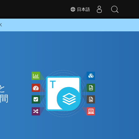
日本語
K
と
の間