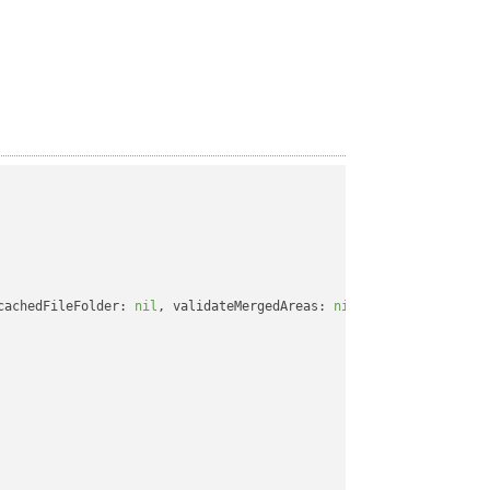
cachedFileFolder: 
nil
, validateMergedAreas: 
nil
, refreshChartCac