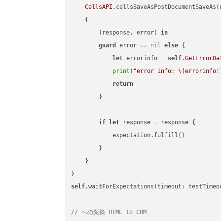
CellsAPI
.cellsSaveAsPostDocumentSaveAs(
    {

        (response, error) 
in
guard
 error 
==
nil
else
 {

let
 errorinfo 
=
self
.
GetErrorDa
print
(
"error info: 
\(errorinfo
!
return
        }

if
let
 response 
=
 response {

            expectation.fulfill()

        }

    }

self
.waitForExpectations(timeout: testTimeo
// への変換 HTML to CHM