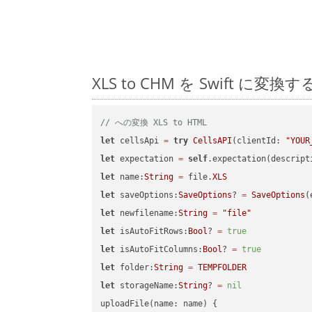
XLS to CHM を Swift
// への変換 XLS to HTML
let
 cellsApi 
=
try
CellsAPI
(clientId: 
"YOUR
let
 expectation 
=
self
.expectation(descript
let
 name:
String
=
 file.
XLS
let
 saveOptions:
SaveOptions
? 
=
SaveOptions
(
let
 newfilename:
String
=
"file"
let
 isAutoFitRows:
Bool
? 
=
true
let
 isAutoFitColumns:
Bool
? 
=
true
let
 folder:
String
=
TEMPFOLDER
let
 storageName:
String
? 
=
nil
uploadFile(name: name) {
