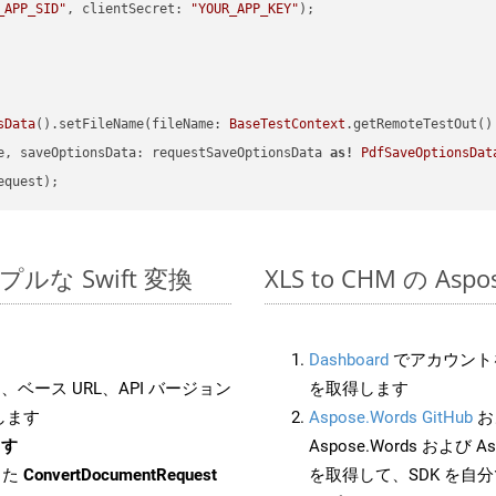
_APP_SID"
, clientSecret: 
"YOUR_APP_KEY"
sData
().setFileName(fileName: 
BaseTestContext
.getRemoteTestOut()
e, saveOptionsData: requestSaveOptionsData 
as!
PdfSaveOptionsDat
シンプルな Swift 変換
XLS to CHM の As
Dashboard
でアカウントを
ベース URL、API バージョン
を取得します
します
Aspose.Words GitHub
お
ます
Aspose.Words および Asp
した
ConvertDocumentRequest
を取得して、SDK を自