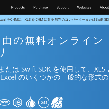
Products
Purchase
Support
Websites
About
Excel をCHMに、XLS を CHM に変換 無料のコンバーターまたはSwift SD
M 経由の無料オンライン
リ
 Swift SDK を使用して、XLS 
Excel のいくつかの一般的な形式