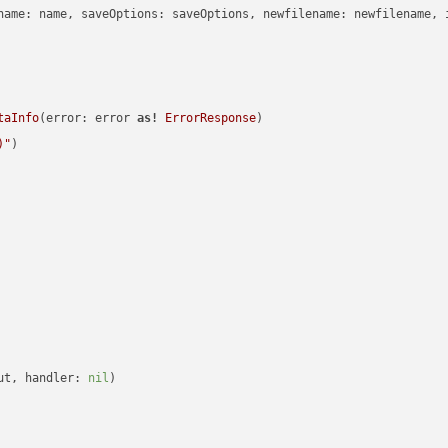
name: name, saveOptions: saveOptions, newfilename: newfilename, 
taInfo
(error: error 
as!
ErrorResponse
)

)
"
)

ut, handler: 
nil
)
