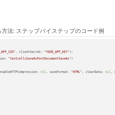
 に変換する方法: ステップバイステップのコード例
_APP_SID"
, clientSecret: 
"YOUR_APP_KEY"
ion: 
"testcellsSaveAsPostDocumentSaveAs"
enableHTTPCompression: 
nil
, saveFormat: 
"HTML"
, clearData: 
nil
, 