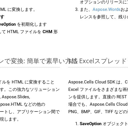
オプションのリリースに
HTML に変換します。
また、
Aspose.Words
お
ます
レンスを参照して、残り
veOption
を初期化します
て HTML ファイルを
CHM
形
ラインで変換: 簡単で素早い方法
MS Excelスプ
 ファイルを HTML に変換すること
Aspose.Cells Cloud 
す。この強力なソリューション
Excel ファイルをさまざま
Aspose.Slides,
ンを提供します。直接の REST 
D, Aspose.HTML などの他の
場合でも、Aspose.Cells Clo
合をサポートし、アプリケーション間で
PNG、BMP、GIF、TIFF
現します。
SaveOption
オブジェクト