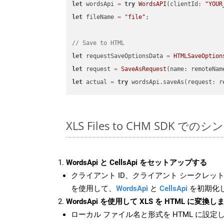
let
 wordsApi 
=
try
WordsAPI
(clientId: 
"YOUR
let
 fileName 
=
"file"
;

// Save to HTML
let
 requestSaveOptionsData 
=
HTMLSaveOption
let
 request 
=
SaveAsRequest
(name: remoteNam
let
 actual 
=
try
XLS Files to CHM SDK での
WordsApi と CellsApi をセットアップする
クライアント ID、クライアント シークレット、
を使用して、
WordsApi
と
CellsApi
を初期化
WordsApi を使用して XLS を HTML に変換し
ローカル ファイル名と形式を HTML に設定