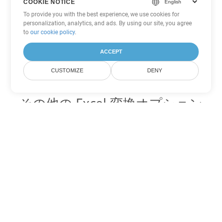
COOKIE NOTICE
To provide you with the best experience, we use cookies for
personalization, analytics, and ads. By using our site, you agree
to
our cookie policy
.
ACCEPT
CUSTOMIZE
DENY
その他の Excel 変換オプション
XLS を DOC に変換
DOC:
Microsoft Word Binary Format
XLS を DOT に変換
DOT:
Microsoft Word Template Files
XLS を DOCX に変換