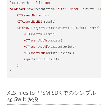
let
 outPath 
=
"file.HTML"
SlidesAPI
.savePresentation(
"flie"
, 
"PPSM"
, outPath, 
nil
, 
XCTAssertNil
(error)

XCTAssertNotNil
(result)

SlidesAPI
.objectExists(outPath) { (exists, error) -> 
XCTAssertNil
(error)

XCTAssertNotNil
(exists)

XCTAssertNotNil
(exists
!
.exists)

XCTAssertTrue
(exists
!
.exists
!
)

        expectation.fulfill()

    }

XLS Files to PPSM SDK でのシンプル
な Swift 変換