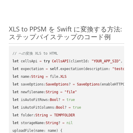
XLS to PPSM を Swift に変換する方法:
ステップバイステップのコード例
// への変換 XLS to HTML
let
 cellsApi 
=
try
CellsAPI
(clientId: 
"YOUR_APP_SID"
, cli
let
 expectation 
=
self
.expectation(description: 
"testcell
let
 name:
String
=
 file.
XLS
let
 saveOptions:
SaveOptions
? 
=
SaveOptions
(enableHTTPComp
let
 newfilename:
String
=
"file"
let
 isAutoFitRows:
Bool
? 
=
true
let
 isAutoFitColumns:
Bool
? 
=
true
let
 folder:
String
=
TEMPFOLDER
let
 storageName:
String
? 
=
nil
uploadFile(name: name) {
