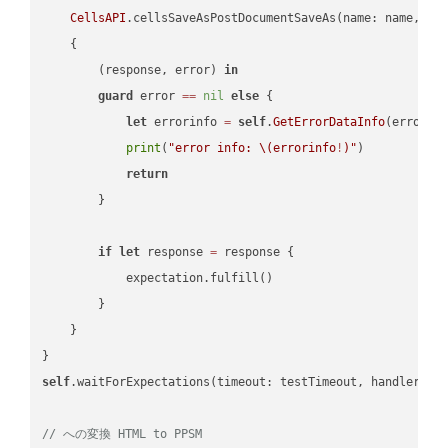
CellsAPI
.cellsSaveAsPostDocumentSaveAs(name: name, sav
    {

        (response, error) 
in
guard
 error 
==
nil
else
 {

let
 errorinfo 
=
self
.
GetErrorDataInfo
(error: 
print
(
"error info: 
\(errorinfo
!
)
"
)

return
        }

if
let
 response 
=
 response {

            expectation.fulfill()

        }

    }

self
.waitForExpectations(timeout: testTimeout, handler: 
n
// への変換 HTML to PPSM