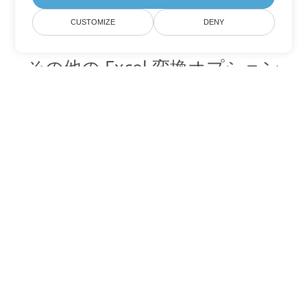
CUSTOMIZE
DENY
その他の Excel 変換オプション
XLS を DOC に変換
DOC:
Microsoft Word Binary Format
XLS を DOT に変換
DOT:
Microsoft Word Template Files
XLS を DOCX に変換
DOCX:
Office 2007+ Word Document
XLS を DOCM に変換
DOCM:
Microsoft Word 2007 Marco File