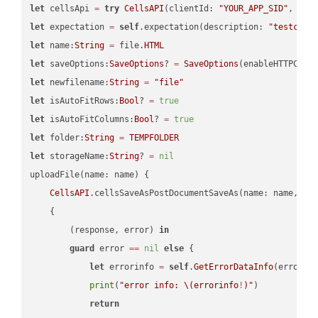
let
 cellsApi 
=
try
CellsAPI
(clientId: 
"YOUR_APP_SID"
, cli
let
 expectation 
=
self
.expectation(description: 
"testcell
let
 name:
String
=
 file.
HTML
let
 saveOptions:
SaveOptions
? 
=
SaveOptions
(enableHTTPComp
let
 newfilename:
String
=
"file"
let
 isAutoFitRows:
Bool
? 
=
true
let
 isAutoFitColumns:
Bool
? 
=
true
let
 folder:
String
=
TEMPFOLDER
let
 storageName:
String
? 
=
nil
uploadFile(name: name) {

CellsAPI
.cellsSaveAsPostDocumentSaveAs(name: name, sav
    {

        (response, error) 
in
guard
 error 
==
nil
else
 {

let
 errorinfo 
=
self
.
GetErrorDataInfo
(error: 
print
(
"error info: 
\(errorinfo
!
)
"
)

return