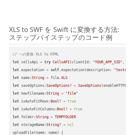
XLS to SWF を Swift に変換する方法:
ステップバイステップのコード例
// への変換 XLS to HTML
let
 cellsApi 
=
try
CellsAPI
(clientId: 
"YOUR_APP_SID"
, cli
let
 expectation 
=
self
.expectation(description: 
"testcell
let
 name:
String
=
 file.
XLS
let
 saveOptions:
SaveOptions
? 
=
SaveOptions
(enableHTTPComp
let
 newfilename:
String
=
"file"
let
 isAutoFitRows:
Bool
? 
=
true
let
 isAutoFitColumns:
Bool
? 
=
true
let
 folder:
String
=
TEMPFOLDER
let
 storageName:
String
? 
=
nil
uploadFile(name: name) {
