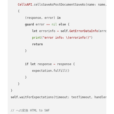
CellsAPI
.cellsSaveAsPostDocumentSaveAs(name: name, sav
    {

        (response, error) 
in
guard
 error 
==
nil
else
 {

let
 errorinfo 
=
self
.
GetErrorDataInfo
(error: 
print
(
"error info: 
\(errorinfo
!
)
"
)

return
        }

if
let
 response 
=
 response {

            expectation.fulfill()

        }

    }

self
.waitForExpectations(timeout: testTimeout, handler: 
n
// への変換 HTML to SWF