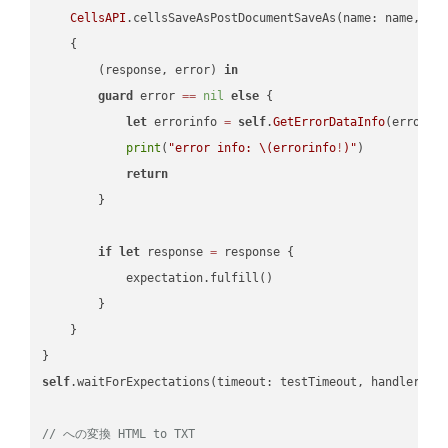
CellsAPI
.cellsSaveAsPostDocumentSaveAs(name: name, sav
    {

        (response, error) 
in
guard
 error 
==
nil
else
 {

let
 errorinfo 
=
self
.
GetErrorDataInfo
(error: 
print
(
"error info: 
\(errorinfo
!
)
"
)

return
        }

if
let
 response 
=
 response {

            expectation.fulfill()

        }

    }

self
.waitForExpectations(timeout: testTimeout, handler: 
n
// への変換 HTML to TXT