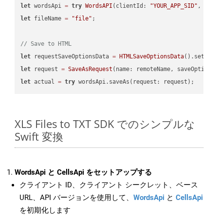
let
 wordsApi 
=
try
WordsAPI
(clientId: 
"YOUR_APP_SID"
, cli
let
 fileName 
=
"file"
;

// Save to HTML
let
 requestSaveOptionsData 
=
HTMLSaveOptionsData
().setFil
let
 request 
=
SaveAsRequest
(name: remoteName, saveOptions
let
 actual 
=
try
XLS Files to TXT SDK でのシンプルな
Swift 変換
WordsApi と CellsApi をセットアップする
クライアント ID、クライアント シークレット、ベース
URL、API バージョンを使用して、
WordsApi
と
CellsApi
を初期化します