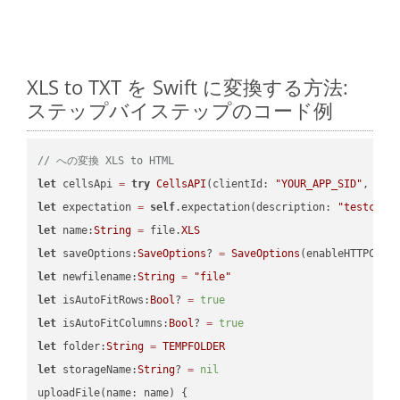
XLS to TXT を Swift に変換する方法:
ステップバイステップのコード例
// への変換 XLS to HTML
let
 cellsApi 
=
try
CellsAPI
(clientId: 
"YOUR_APP_SID"
, cli
let
 expectation 
=
self
.expectation(description: 
"testcell
let
 name:
String
=
 file.
XLS
let
 saveOptions:
SaveOptions
? 
=
SaveOptions
(enableHTTPComp
let
 newfilename:
String
=
"file"
let
 isAutoFitRows:
Bool
? 
=
true
let
 isAutoFitColumns:
Bool
? 
=
true
let
 folder:
String
=
TEMPFOLDER
let
 storageName:
String
? 
=
nil
uploadFile(name: name) {
