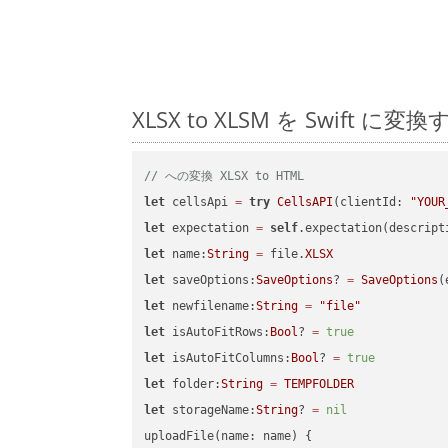
XLSX to XLSM を Swif
// への変換 XLSX to HTML
let
 cellsApi 
=
try
CellsAPI
(clientId: 
"YOUR
let
 expectation 
=
self
.expectation(descript
let
 name:
String
=
 file.
XLSX
let
 saveOptions:
SaveOptions
? 
=
SaveOptions
(
let
 newfilename:
String
=
"file"
let
 isAutoFitRows:
Bool
? 
=
true
let
 isAutoFitColumns:
Bool
? 
=
true
let
 folder:
String
=
TEMPFOLDER
let
 storageName:
String
? 
=
nil
uploadFile(name: name) {
