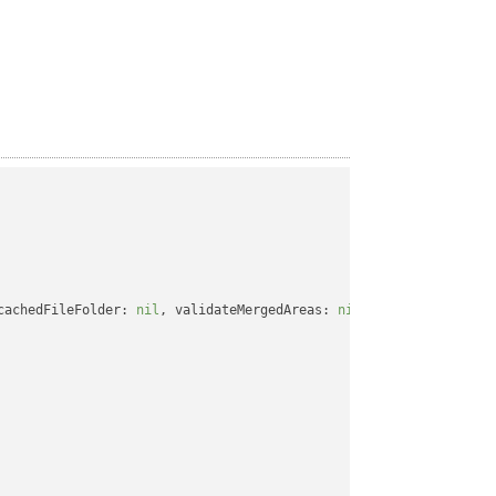
cachedFileFolder: 
nil
, validateMergedAreas: 
nil
, refreshChartCac