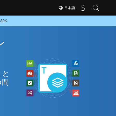
日本語
SDK
ン
 と
の間