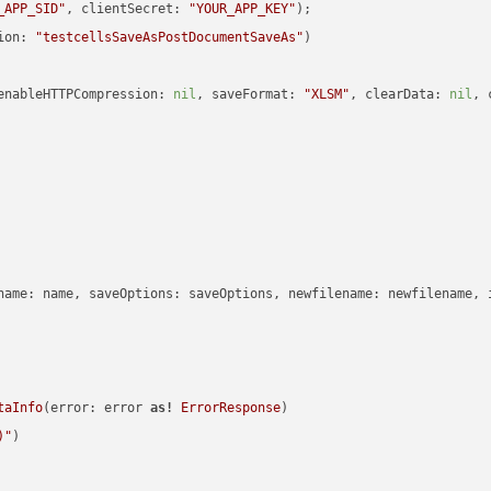
_APP_SID"
, clientSecret: 
"YOUR_APP_KEY"
ion: 
"testcellsSaveAsPostDocumentSaveAs"
enableHTTPCompression: 
nil
, saveFormat: 
"XLSM"
, clearData: 
nil
, 
name: name, saveOptions: saveOptions, newfilename: newfilename, 
taInfo
(error: error 
as!
ErrorResponse
)

)
"
)
