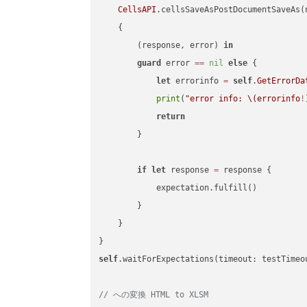
CellsAPI
.cellsSaveAsPostDocumentSaveAs(
    {

        (response, error) 
in
guard
 error 
==
nil
else
 {

let
 errorinfo 
=
self
.
GetErrorDa
print
(
"error info: 
\(errorinfo
!
return
        }

if
let
 response 
=
 response {

            expectation.fulfill()

        }

    }

self
.waitForExpectations(timeout: testTimeo
// への変換 HTML to XLSM