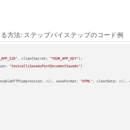
t に変換する方法: ステップバイステップのコード例
_APP_SID"
, clientSecret: 
"YOUR_APP_KEY"
ion: 
"testcellsSaveAsPostDocumentSaveAs"
enableHTTPCompression: 
nil
, saveFormat: 
"HTML"
, clearData: 
nil
, 