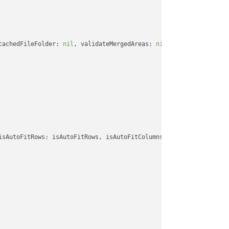
cachedFileFolder: 
nil
, validateMergedAreas: 
nil
, refreshChartCac
isAutoFitRows: isAutoFitRows, isAutoFitColumns: isAutoFitColumns,