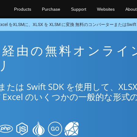
Products
Purchase
Support
Websites
About
Excel をXLSMに、XLSX を XLSM に変換 無料のコンバーターまたはSwift 
LSM 経由の無料オンライ
リ
 Swift SDK を使用して、XLSX
®
Excel のいくつかの一般的な形式