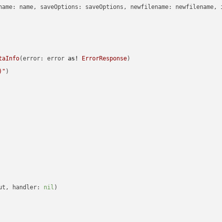
name: name, saveOptions: saveOptions, newfilename: newfilename, 
taInfo
(error: error 
as!
ErrorResponse
)

)
"
)

ut, handler: 
nil
)
