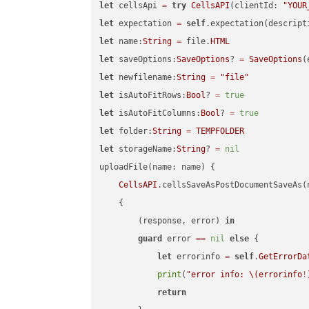
let
 cellsApi 
=
try
CellsAPI
(clientId: 
"YOUR
let
 expectation 
=
self
.expectation(descript
let
 name:
String
=
 file.
HTML
let
 saveOptions:
SaveOptions
? 
=
SaveOptions
(
let
 newfilename:
String
=
"file"
let
 isAutoFitRows:
Bool
? 
=
true
let
 isAutoFitColumns:
Bool
? 
=
true
let
 folder:
String
=
TEMPFOLDER
let
 storageName:
String
? 
=
nil
uploadFile(name: name) {

CellsAPI
.cellsSaveAsPostDocumentSaveAs(
    {

        (response, error) 
in
guard
 error 
==
nil
else
 {

let
 errorinfo 
=
self
.
GetErrorDa
print
(
"error info: 
\(errorinfo
!
return