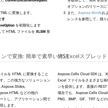
した
ConvertDocumentRequest
を取得して、SDK を自
オプションのリリースに
 HTML に変換します。
また、
Aspose.Words
お
します
レンスを参照して、残り
veOption
を初期化します
て HTML ファイルを
XLSM
形
ンラインで変換: 簡単で素早い方法
MS Excelスプレ
s ファイルを HTML に変換すること
Aspose.Cells Cloud 
す。この強力なソリューション
Excel ファイルをさまざま
Aspose.Slides,
ンを提供します。直接の REST 
D, Aspose.HTML などの他の
場合でも、Aspose.Cells Clo
合をサポートし、アプリケーション間で
PNG、BMP、GIF、TIFF
現します。