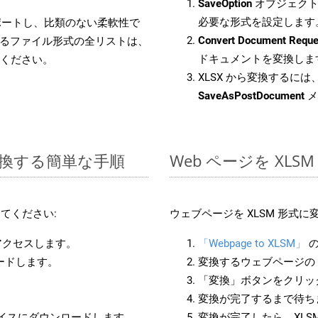
SaveOption
オブジェクト
必要な形式を設定します
をサポートし、比類のない柔軟性で
Convert Document Reque
るファイル形式の全リストは、
ドキュメントを変換しま
ください。
XLSX から変換するには、
SaveAsPostDocument
メ
に変換する簡単な手順
Web ページを XL
てください:
ウェブページを XLSM 形式
アクセスします。
「Webpage to XLSM」
の
ロードします。
変換するウェブページの 
「変換」ボタンをクリッ
変換が完了するまで待ち
バイスにダウンロードします。
変換が完了したら、XLS