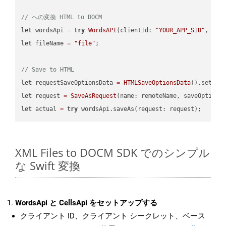
// への変換 HTML to DOCM
let
 wordsApi 
=
try
WordsAPI
(clientId: 
"YOUR_APP_SID"
, cli
let
 fileName 
=
"file"
;

// Save to HTML
let
 requestSaveOptionsData 
=
HTMLSaveOptionsData
().setFil
let
 request 
=
SaveAsRequest
(name: remoteName, saveOptions
let
 actual 
=
try
XML Files to DOCM SDK でのシンプル
な Swift 変換
WordsApi と CellsApi をセットアップする
クライアント ID、クライアント シークレット、ベース