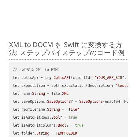
XML to DOCM を Swift に変換する方
法: ステップバイステップのコード例
// への変換 XML to HTML
let
 cellsApi 
=
try
CellsAPI
(clientId: 
"YOUR_APP_SID"
, cli
let
 expectation 
=
self
.expectation(description: 
"testcell
let
 name:
String
=
 file.
XML
let
 saveOptions:
SaveOptions
? 
=
SaveOptions
(enableHTTPComp
let
 newfilename:
String
=
"file"
let
 isAutoFitRows:
Bool
? 
=
true
let
 isAutoFitColumns:
Bool
? 
=
true
let
 folder:
String
=
TEMPFOLDER