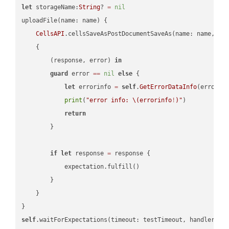
let
 storageName:
String
? 
=
nil
uploadFile(name: name) {

CellsAPI
.cellsSaveAsPostDocumentSaveAs(name: name, sav
    {

        (response, error) 
in
guard
 error 
==
nil
else
 {

let
 errorinfo 
=
self
.
GetErrorDataInfo
(error: 
print
(
"error info: 
\(errorinfo
!
)
"
)

return
        }

if
let
 response 
=
 response {

            expectation.fulfill()

        }

    }

self
.waitForExpectations(timeout: testTimeout, handler: 
n