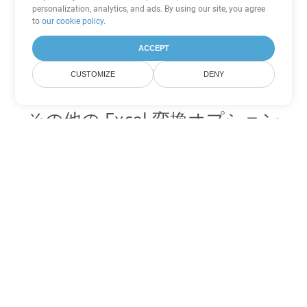
personalization, analytics, and ads. By using our site, you agree
to
our cookie policy
.
ACCEPT
CUSTOMIZE
DENY
その他の Excel 変換オプション
XML を DOC に変換
DOC:
Microsoft Word Binary Format
XML を DOT に変換
DOT:
Microsoft Word Template Files
XML を DOCX に変換
DOCX:
Office 2007+ Word Document