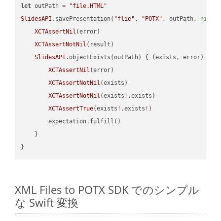
let
 outPath 
=
"file.HTML"
SlidesAPI
.savePresentation(
"flie"
, 
"POTX"
, outPath, 
nil
, 
XCTAssertNil
(error)

XCTAssertNotNil
(result)

SlidesAPI
.objectExists(outPath) { (exists, error) -> 
XCTAssertNil
(error)

XCTAssertNotNil
(exists)

XCTAssertNotNil
(exists
!
.exists)

XCTAssertTrue
(exists
!
.exists
!
)

        expectation.fulfill()

    }

XML Files to POTX SDK でのシンプル
な Swift 変換