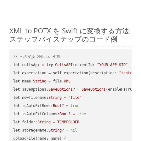
XML to POTX を Swift に変換する方法:
ステップバイステップのコード例
// への変換 XML to HTML
let
 cellsApi 
=
try
CellsAPI
(clientId: 
"YOUR_APP_SID"
, cli
let
 expectation 
=
self
.expectation(description: 
"testcell
let
 name:
String
=
 file.
XML
let
 saveOptions:
SaveOptions
? 
=
SaveOptions
(enableHTTPComp
let
 newfilename:
String
=
"file"
let
 isAutoFitRows:
Bool
? 
=
true
let
 isAutoFitColumns:
Bool
? 
=
true
let
 folder:
String
=
TEMPFOLDER
let
 storageName:
String
? 
=
nil
uploadFile(name: name) {
