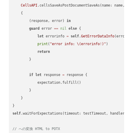
CellsAPI
.cellsSaveAsPostDocumentSaveAs(name: name, sav
    {

        (response, error) 
in
guard
 error 
==
nil
else
 {

let
 errorinfo 
=
self
.
GetErrorDataInfo
(error: 
print
(
"error info: 
\(errorinfo
!
)
"
)

return
        }

if
let
 response 
=
 response {

            expectation.fulfill()

        }

    }

self
.waitForExpectations(timeout: testTimeout, handler: 
n
// への変換 HTML to POTX