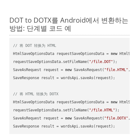
DOT to DOTX를 Android에서 변환하는
방법: 단계별 코드 예
// 将 DOT 转换为 HTML
HtmlSaveOptionsData requestSaveOptionsData = 
new
 HtmlSaveO
requestSaveOptionsData.setFileName(
"/file.DOT"
);

SaveAsRequest request = 
new
 SaveAsRequest(
"file.HTML"
,req
SaveResponse result = wordsApi.saveAs(request);

// 将 HTML 转换为 DOTX
HtmlSaveOptionsData requestSaveOptionsData = 
new
 HtmlSaveO
requestSaveOptionsData.setFileName(
"/file.HTML"
);

SaveAsRequest request = 
new
 SaveAsRequest(
"file.DOTX"
,req