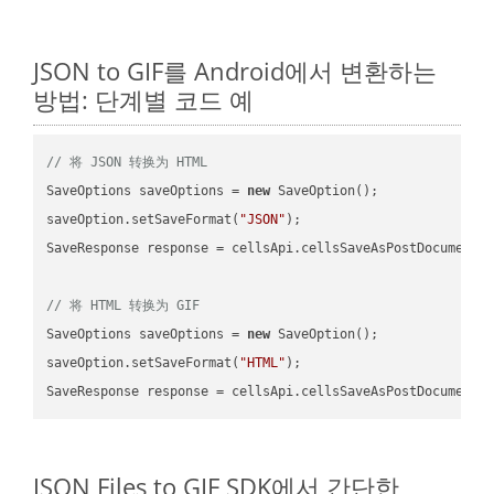
JSON to GIF를 Android에서 변환하는
방법: 단계별 코드 예
// 将 JSON 转换为 HTML
SaveOptions saveOptions = 
new
 SaveOption();

saveOption.setSaveFormat(
"JSON"
);

SaveResponse response = cellsApi.cellsSaveAsPostDocumentS
// 将 HTML 转换为 GIF
SaveOptions saveOptions = 
new
 SaveOption();

saveOption.setSaveFormat(
"HTML"
);

SaveResponse response = cellsApi.cellsSaveAsPostDocumentS
JSON Files to GIF SDK에서 간단한