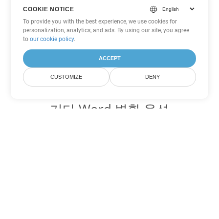
COOKIE NOTICE
To provide you with the best experience, we use cookies for
personalization, analytics, and ads. By using our site, you agree
to
our cookie policy
.
ACCEPT
CUSTOMIZE
DENY
기타 Word 변환 옵션
OTT를 DOC로 변환
DOC:
Microsoft Word Binary Format
OTT를 DOT로 변환
DOT:
Microsoft Word Template Files
OTT를 DOCX로 변환