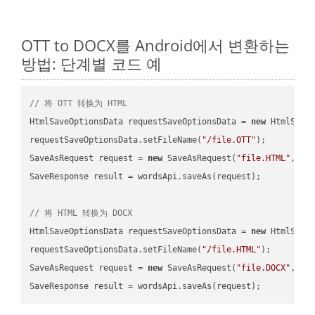
OTT to DOCX를 Android에서 변환하는
방법: 단계별 코드 예
// 将 OTT 转换为 HTML
HtmlSaveOptionsData requestSaveOptionsData = 
new
 HtmlSaveO
requestSaveOptionsData.setFileName(
"/file.OTT"
);

SaveAsRequest request = 
new
 SaveAsRequest(
"file.HTML"
,req
SaveResponse result = wordsApi.saveAs(request);

// 将 HTML 转换为 DOCX
HtmlSaveOptionsData requestSaveOptionsData = 
new
 HtmlSaveO
requestSaveOptionsData.setFileName(
"/file.HTML"
);

SaveAsRequest request = 
new
 SaveAsRequest(
"file.DOCX"
,req