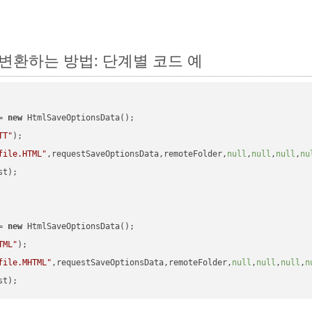
에서 변환하는 방법: 단계별 코드 예
= 
new
 HtmlSaveOptionsData();

TT"
);

file.HTML"
,requestSaveOptionsData,remoteFolder,
null
,
null
,
null
,
nu
t);

= 
new
 HtmlSaveOptionsData();

TML"
);

file.MHTML"
,requestSaveOptionsData,remoteFolder,
null
,
null
,
null
,
n