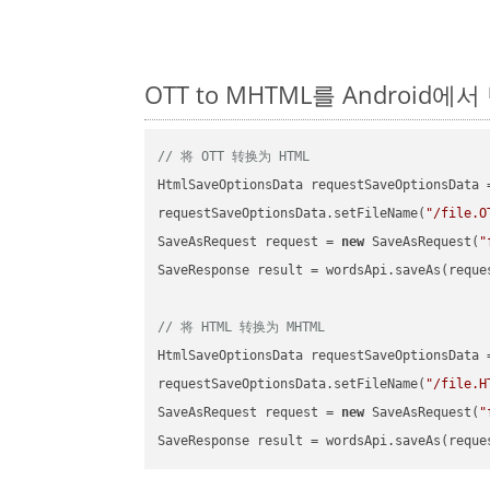
OTT to MHTML를 Android
// 将 OTT 转换为 HTML
HtmlSaveOptionsData requestSaveOptionsData 
requestSaveOptionsData.setFileName(
"/file.O
SaveAsRequest request = 
new
 SaveAsRequest(
"
SaveResponse result = wordsApi.saveAs(reques
// 将 HTML 转换为 MHTML
HtmlSaveOptionsData requestSaveOptionsData 
requestSaveOptionsData.setFileName(
"/file.H
SaveAsRequest request = 
new
 SaveAsRequest(
"