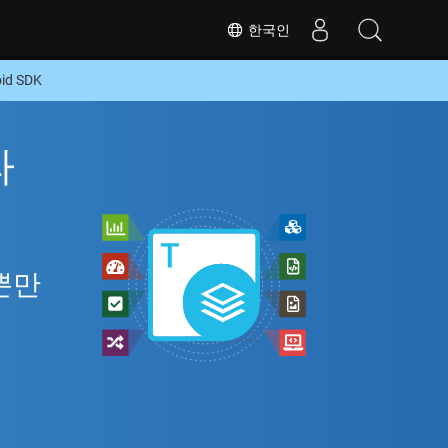
한국인
d SDK
라
L뿐만