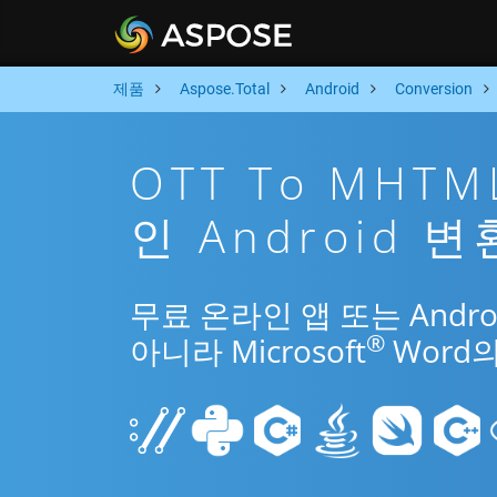
제품
Aspose.Total
Android
Conversion
OTT To MHT
인 Android 변
무료 온라인 앱 또는 Andro
®
아니라 Microsoft
Word