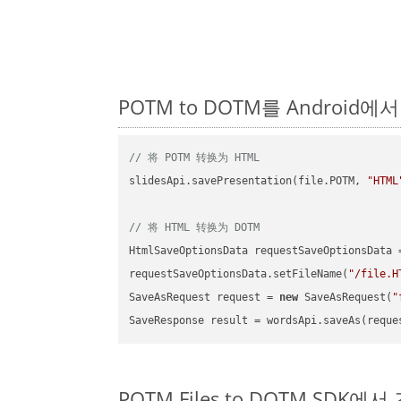
POTM to DOTM를 Android
// 将 POTM 转换为 HTML
slidesApi.savePresentation(file.POTM, 
"HTML
// 将 HTML 转换为 DOTM
HtmlSaveOptionsData requestSaveOptionsData 
requestSaveOptionsData.setFileName(
"/file.H
SaveAsRequest request = 
new
 SaveAsRequest(
"
POTM Files to DOTM SDK에서