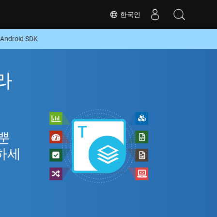
한국인
droid SDK
라
M뿐
환하세