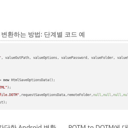
에서 변환하는 방법: 단계별 코드 예
"
, valueOutPath, valueOptions, valuePassword, valueFolder, valueS
= 
new
 HtmlSaveOptionsData();

TML"
);

file.DOTM"
,requestSaveOptionsData,remoteFolder,
null
,
null
,
null
,
nu
 간단한 Android 변환
POTM to DOTM에 대한