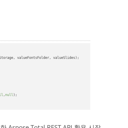
torage, valueFontsFolder, valueSlides);

ll
,
null
);

 Aspose.Total REST API 활용 시작