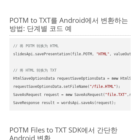
POTM to TXT를 Android에서 변환하는
방법: 단계별 코드 예
// 将 POTM 转换为 HTML
slidesApi.savePresentation(file.POTM, 
"HTML"
, valueOutPath
// 将 HTML 转换为 TXT
HtmlSaveOptionsData requestSaveOptionsData = 
new
 HtmlSaveO
requestSaveOptionsData.setFileName(
"/file.HTML"
);

SaveAsRequest request = 
new
 SaveAsRequest(
"file.TXT"
,requ
POTM Files to TXT SDK에서 간단한
Android 변환