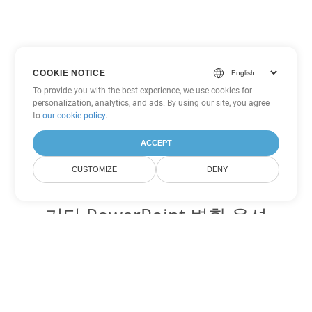
COOKIE NOTICE
To provide you with the best experience, we use cookies for
personalization, analytics, and ads. By using our site, you agree
to
our cookie policy
.
ACCEPT
CUSTOMIZE
DENY
기타 PowerPoint 변환 옵션
POTM를 DOC로 변환
DOC:
Microsoft Word Binary Format
POTM를 DOT로 변환