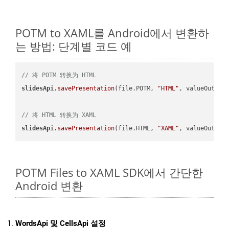
POTM to XAML를 Android에서 변환하
는 방법: 단계별 코드 예
// 将 POTM 转换为 HTML
slidesApi
.savePresentation
(file.POTM, 
"HTML"
, valueOutPath
// 将 HTML 转换为 XAML
slidesApi
.savePresentation
(file.HTML, 
"XAML"
POTM Files to XAML SDK에서 간단한
Android 변환
WordsApi 및 CellsApi 설정