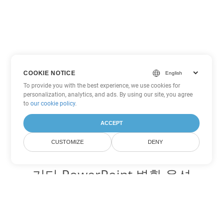
COOKIE NOTICE
To provide you with the best experience, we use cookies for
personalization, analytics, and ads. By using our site, you agree
to
our cookie policy
.
ACCEPT
CUSTOMIZE
DENY
기타 PowerPoint 변환 옵션
POTM를 DOC로 변환
DOC:
Microsoft Word Binary Format