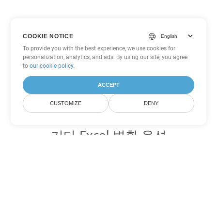
COOKIE NOTICE
To provide you with the best experience, we use cookies for
personalization, analytics, and ads. By using our site, you agree
to
our cookie policy
.
ACCEPT
CUSTOMIZE
DENY
기타 Excel 변환 옵션
TSV를 DOC로 변환
DOC:
Microsoft Word Binary Format
TSV를 DOT로 변환
DOT:
Microsoft Word Template Files