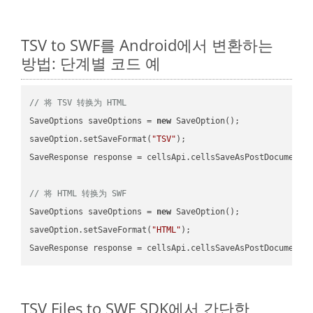
TSV to SWF를 Android에서 변환하는
방법: 단계별 코드 예
// 将 TSV 转换为 HTML
SaveOptions saveOptions = 
new
 SaveOption();

saveOption.setSaveFormat(
"TSV"
);

SaveResponse response = cellsApi.cellsSaveAsPostDocumentS
// 将 HTML 转换为 SWF
SaveOptions saveOptions = 
new
 SaveOption();

saveOption.setSaveFormat(
"HTML"
);

SaveResponse response = cellsApi.cellsSaveAsPostDocumentS
TSV Files to SWF SDK에서 간단한