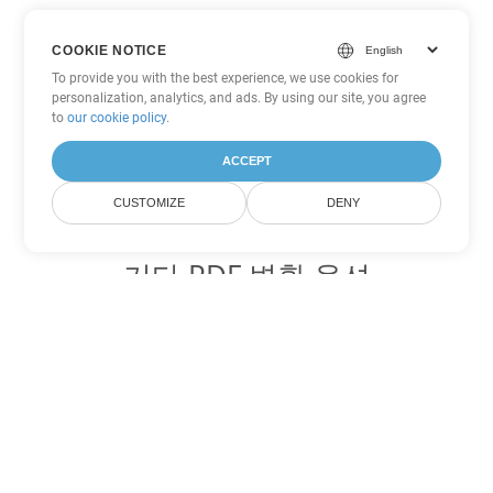
COOKIE NOTICE
To provide you with the best experience, we use cookies for
personalization, analytics, and ads. By using our site, you agree
to
our cookie policy
.
ACCEPT
CUSTOMIZE
DENY
기타 PDF 변환 옵션
WEB를 DOC로 변환
DOC:
Microsoft Word Binary Format
WEB를 DOT로 변환
DOT:
Microsoft Word Template Files