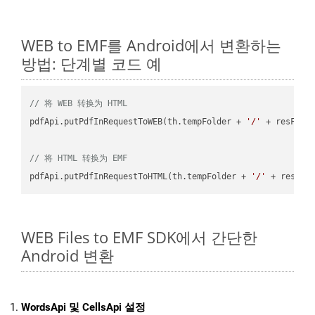
WEB to EMF를 Android에서 변환하는
방법: 단계별 코드 예
// 将 WEB 转换为 HTML
pdfApi.putPdfInRequestToWEB(th.tempFolder + 
'/'
 + resFile
// 将 HTML 转换为 EMF
pdfApi.putPdfInRequestToHTML(th.tempFolder + 
'/'
 + resFil
WEB Files to EMF SDK에서 간단한
Android 변환
WordsApi 및 CellsApi 설정