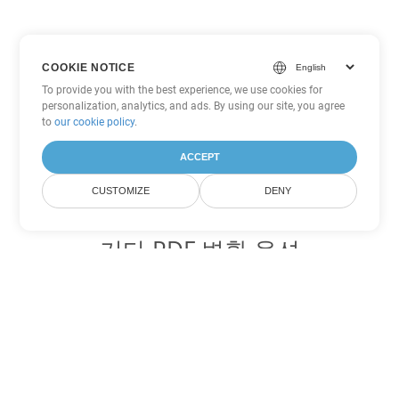
COOKIE NOTICE
To provide you with the best experience, we use cookies for
personalization, analytics, and ads. By using our site, you agree
to
our cookie policy
.
ACCEPT
CUSTOMIZE
DENY
기타 PDF 변환 옵션
WEB를 DOC로 변환
DOC:
Microsoft Word Binary Format
WEB를 DOT로 변환
DOT:
Microsoft Word Template Files