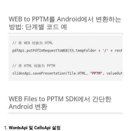
WEB to PPTM를 Android에서 변환하는
방법: 단계별 코드 예
// 将 WEB 转换为 HTML
pdfApi.putPdfInRequestToWEB(th.tempFolder + 
'/'
 + resFile
// 将 HTML 转换为 PPTM
slidesApi.savePresentation(file.HTML, 
"PPTM"
WEB Files to PPTM SDK에서 간단한
Android 변환
WordsApi 및 CellsApi 설정