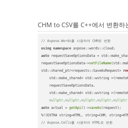
CHM to CSV를 C++에서 변환
// Aspose.Words를 사용하여 CHM로 변환
using
namespace
auto
 requestSaveOptionsData = std::make_sha
requestSaveOptionsData->
setFileName
(std::ma
std::shared_ptr<requests::SaveAsRequest> 
re
    std::make_shared< std::wstring >(remoteF
    requestSaveOptionsData,

    std::make_shared< std::wstring >(remoteF
nullptr
,
nullptr
,
nullptr
,
nullptr
,
nullptr
auto
 actual = 
getApi
()->
saveAs
(request);

// Aspose.Cells를 사용하여 HTML로 변환