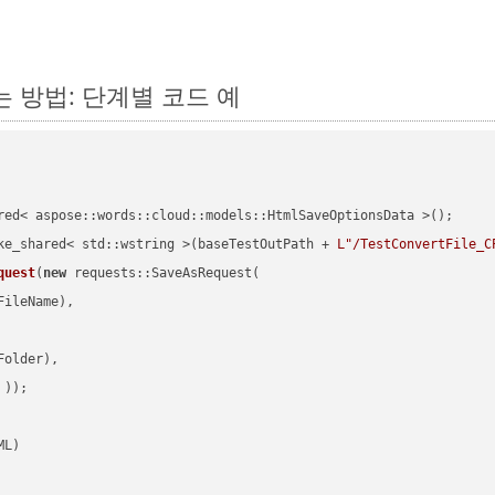
하는 방법: 단계별 코드 예
red< aspose::words::cloud::models::HtmlSaveOptionsData >();

ke_shared< std::wstring >(baseTestOutPath + 
L"/TestConvertFile_C
quest
(
new
 requests::SaveAsRequest(

ileName),

older),

 ))