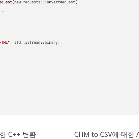
equest
(
new
 requests::ConvertRequest(

 ,        

HTML"
, std::istream::binary)
;

단한 C++ 변환
CHM to CSV에 대한 A