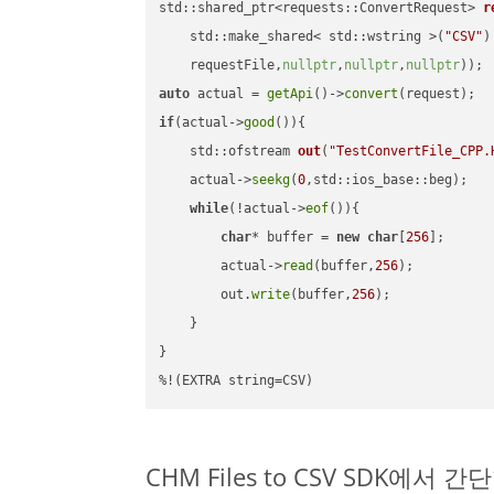
std::shared_ptr<requests::ConvertRequest> 
r
    std::make_shared< std::wstring >(
"CSV"
)
    requestFile,
nullptr
,
nullptr
,
nullptr
))
auto
 actual = 
getApi
()->
convert
if
(actual->
good
()){

std::ofstream 
out
(
"TestConvertFile_CPP.
    actual->
seekg
(
0
,std::ios_base::beg);

while
(!actual->
eof
()){

char
* buffer = 
new
char
[
256
];

        actual->
read
(buffer,
256
);

        out.
write
(buffer,
256
);

    }

}

%!(EXTRA string=CSV)
CHM Files to CSV SDK에서 간