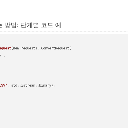
하는 방법: 단계별 코드 예
equest
(
new
 requests::ConvertRequest(

) ,        

CSV"
, std::istream::binary)
;
