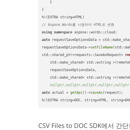
    }

}

// Aspose.Words를 사용하여 HTML로 변환
using
namespace
auto
 requestSaveOptionsData = std::make_sha
requestSaveOptionsData->
setFileName
(std::ma
std::shared_ptr<requests::SaveAsRequest> 
re
    std::make_shared< std::wstring >(remoteF
    requestSaveOptionsData,

    std::make_shared< std::wstring >(remoteF
nullptr
,
nullptr
,
nullptr
,
nullptr
,
nullptr
auto
 actual = 
getApi
()->
saveAs
(request);

%!(EXTRA string=DOC, string=HTML, string=DO
CSV Files to DOC SDK에서 간