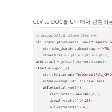
CSV to DOC를 C++에서 변환
// Aspose.Cells를 사용하여 CSV로 변환
std::shared_ptr<requests::ConvertRequest> 
r
    std::make_shared< std::wstring >(
"HTML"
    requestFile,
nullptr
,
nullptr
,
nullptr
))
auto
 actual = 
getApi
()->
convert
if
(actual->
good
()){

std::ofstream 
out
(
"TestConvertFile_CPP.
    actual->
seekg
(
0
,std::ios_base::beg);

while
(!actual->
eof
()){

char
* buffer = 
new
char
[
256
];

        actual->
read
(buffer,
256
);

        out.
write
(buffer,
256
);
