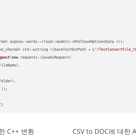
red< aspose::words::cloud::models::HtmlSaveOptionsData >();

ke_shared< std::wstring >(baseTestOutPath + 
L"/TestConvertFile_C
quest
(
new
 requests::SaveAsRequest(

ileName),

older),

 ))
C)
단한 C++ 변환
CSV to DOC에 대한 A